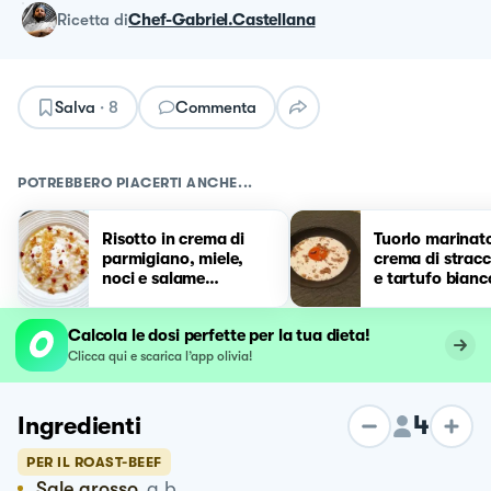
ricetta
di
Chef-Gabriel.Castellana
Salva
·
8
Commenta
POTREBBERO PIACERTI ANCHE...
Risotto in crema di
Tuorlo marinat
parmigiano, miele,
crema di stracc
noci e salame
e tartufo bianc
croccante!💛💛💛
D'Alba
Calcola le dosi perfette per la tua dieta!
Clicca qui e scarica l’app olivia!
4
Ingredienti
PER IL ROAST-BEEF
Sale grosso
q.b.