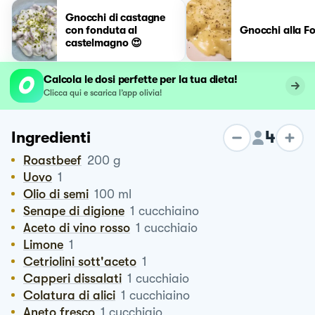
Gnocchi di castagne
con fonduta al
Gnocchi alla F
castelmagno 😍
Calcola le dosi perfette per la tua dieta!
Clicca qui e scarica l’app olivia!
4
Ingredienti
Roastbeef
200
g
Uovo
1
Olio di semi
100
ml
Senape di digione
1
cucchiaino
Aceto di vino rosso
1
cucchiaio
Limone
1
Cetriolini sott'aceto
1
Capperi dissalati
1
cucchiaio
Colatura di alici
1
cucchiaino
Aneto fresco
1
cucchiaio