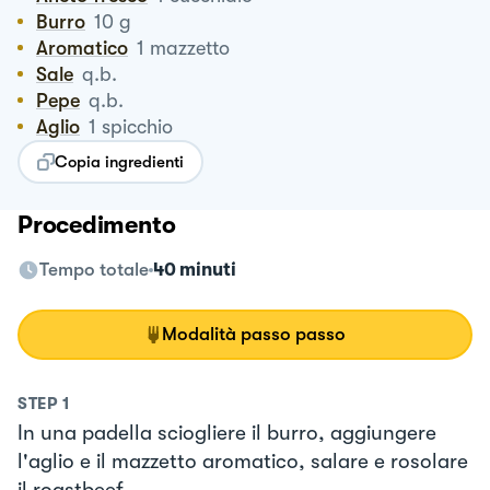
Burro
10
g
Aromatico
1
mazzetto
Sale
q.b.
Pepe
q.b.
Aglio
1
spicchio
Copia ingredienti
Procedimento
Tempo totale
40 minuti
Modalità passo passo
STEP
1
In una padella sciogliere il burro, aggiungere
l'aglio e il mazzetto aromatico, salare e rosolare
il roastbeef .