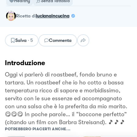
Healthy
Senza lattosio
ricetta
di
lucianaincucina
Salva
·
5
Commenta
Introduzione
Oggi vi parlerò di roastbeef, fondo bruno e
tartara. Un roastbeef che io ho cotto a bassa
temperatura ricco di sapore e morbidissimo,
servito con le sue essenze ed accompagnato
con una salsa che è la preferita da mio marito.
😋😋😋 In poche parole… il “boccone perfetto”
(citando un film con Barbra Streisand). 🎵🎵🎵
POTREBBERO PIACERTI ANCHE...