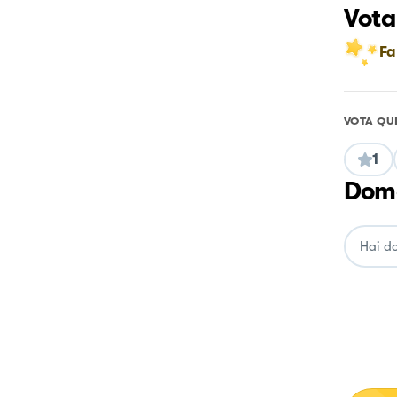
Vota
Fa
VOTA QU
1
Doma