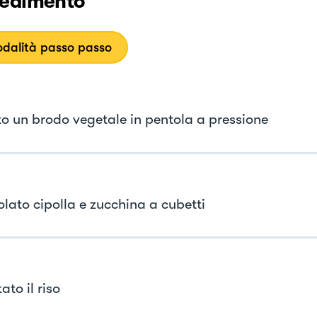
edimento
dalità passo passo
to un brodo vegetale in pentola a pressione
olato cipolla e zucchina a cubetti
ato il riso