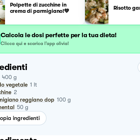
Polpette di zucchine in
Risotto ga
crema di parmigiano!💚
Calcola le dosi perfette per la tua dieta!
Clicca qui e scarica l’app olivia!
edienti
400
g
do vegetale
1
lt
chine
2
rmigiano reggiano dop
100
g
mental
50
g
opia ingredienti