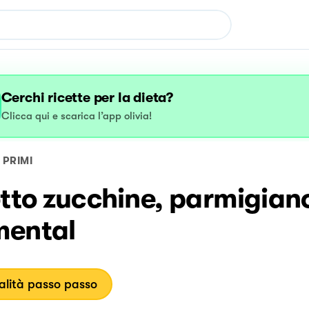
Cerchi ricette per la dieta?
Clicca qui e scarica l’app olivia!
PRIMI
tto zucchine, parmigian
ental
lità passo passo