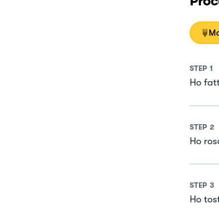
Proc
Mo
STEP
1
Ho fat
STEP
2
Ho ros
STEP
3
Ho tost