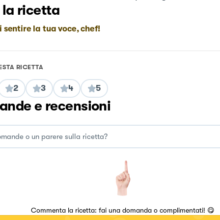
 la ricetta
i sentire la tua voce, chef!
ESTA RICETTA
2
3
4
5
nde e recensioni
Commenta la ricetta: fai una domanda o complimentati! 😋