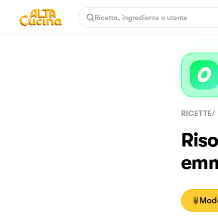
RICETTE
/
Riso
emm
Moda