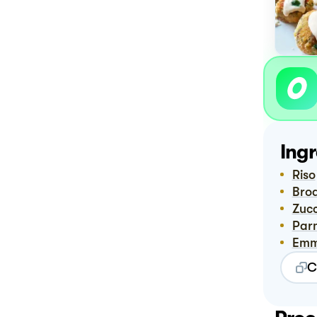
Ingr
Riso
Bro
Zuc
Pa
Em
C