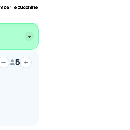
🍚ℝ𝕚𝕤𝕠𝕥𝕥𝕠 𝕫𝕦𝕔𝕔𝕙𝕚𝕟𝕖 𝕖
mberi e zucchine
𝕘𝕒𝕞𝕓𝕖𝕣𝕚 🦐
5