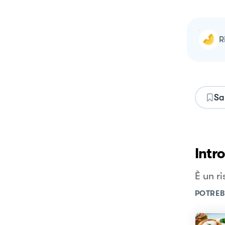
Sa
Intr
È un r
POTREB