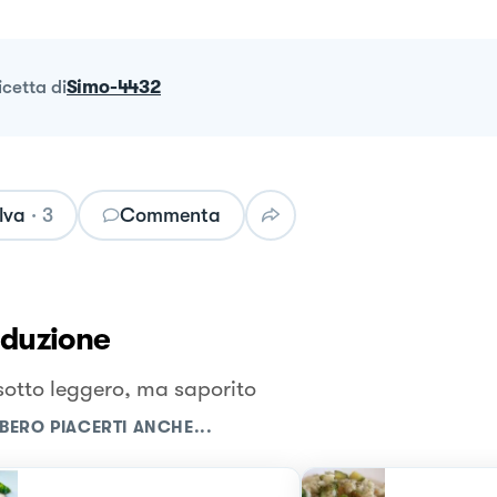
ricetta
di
Simo-4432
lva
·
3
Commenta
oduzione
isotto leggero, ma saporito
BERO PIACERTI ANCHE...