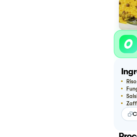
Ingr
Ris
Fun
Sal
Zaf
C
Proc