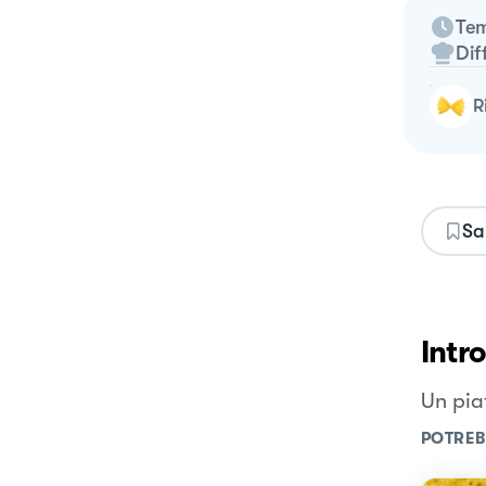
Tem
Dif
Sa
Intr
Un pia
POTREB