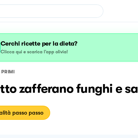
Cerchi ricette per la dieta?
Clicca qui e scarica l’app olivia!
PRIMI
tto zafferano funghi e sa
lità passo passo