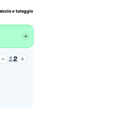
Risotto zafferano e
siccia e taleggio
salsiccia!!!
2