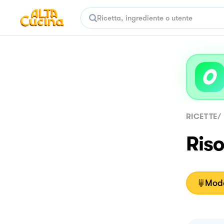
RICETTE
/
Riso
Moda