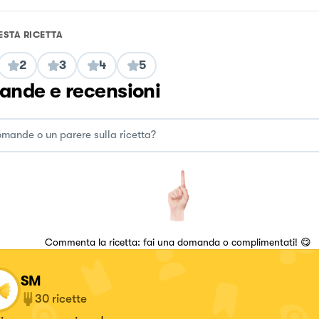
ESTA RICETTA
2
3
4
5
nde e recensioni
Commenta la ricetta: fai una domanda o complimentati! 😋
SM
30
ricette