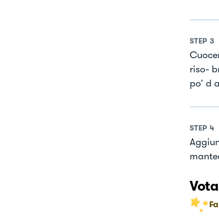
STEP
3
Cuocere
riso- 
po’ d 
STEP
4
Aggiun
mantec
Vota
Fa