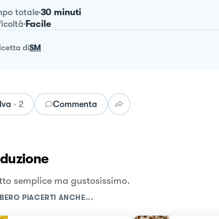
30 minuti
po totale
Facile
ficoltà
ricetta
di
SM
lva
·
2
Commenta
oduzione
tto semplice ma gustosissimo.
BERO PIACERTI ANCHE...