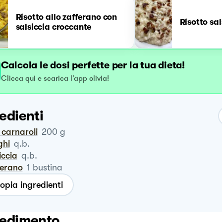
Risotto allo zafferano con
Risotto sal
salsiccia croccante
Calcola le dosi perfette per la tua dieta!
Clicca qui e scarica l’app olivia!
edienti
o carnaroli
200
g
ghi
q.b.
siccia
q.b.
ferano
1
bustina
opia ingredienti
edimento