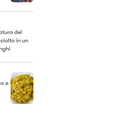
atura del
ciolto in un
nghi
co e