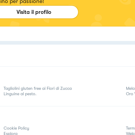
ino per passione!
Visita il profilo
Tagliolini gluten free ai Fiori di Zucca
Mela
Linguine al pesto.
Oro 
Cookie Policy
Term
Esplora
Wel