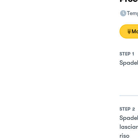
Temp
Mo
STEP
1
Spadel
STEP
2
Spadel
lascia
riso