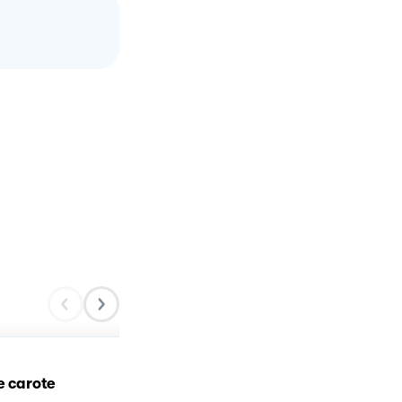
le carote
Risotto ai funghi