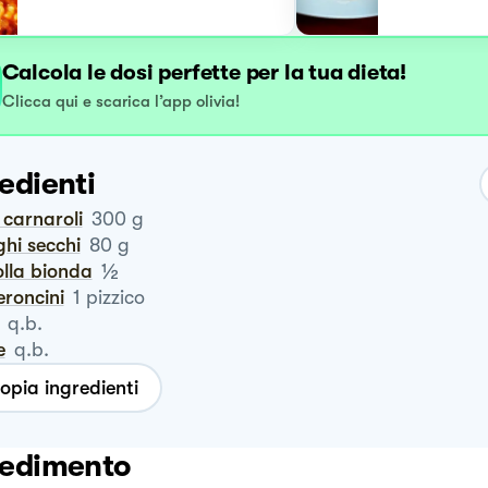
Calcola le dosi perfette per la tua dieta!
Clicca qui e scarica l’app olivia!
edienti
o carnaroli
300
g
ghi secchi
80
g
½
polla bionda
eroncini
1
pizzico
q.b.
e
q.b.
opia ingredienti
edimento