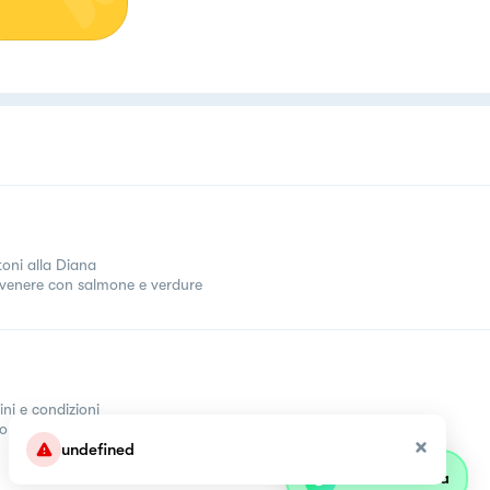
toni alla Diana
 venere con salmone e verdure
ini e condizioni
come
undefined
Parla con olivia