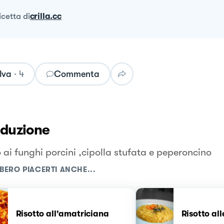
ricetta
di
crilla.cc
lva
·
4
Commenta
oduzione
 ai funghi porcini ,cipolla stufata e peperoncino
BERO PIACERTI ANCHE...
Risotto all'amatriciana
Risotto al