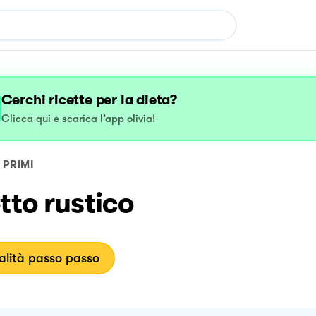
Cerchi ricette per la dieta?
Clicca qui e scarica l’app olivia!
PRIMI
tto rustico
lità passo passo