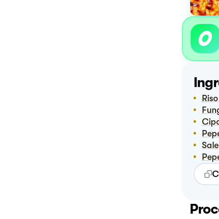
Ingr
Ris
Fun
Ci
Pep
Sale
Pep
C
Proc