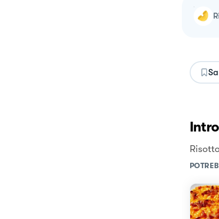
Sa
Intr
Risotto
POTREB