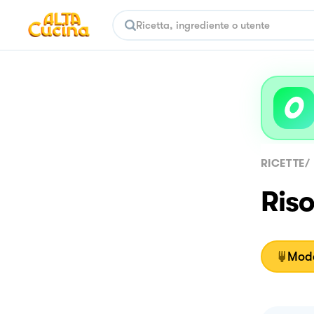
RICETTE
/
Riso
Moda