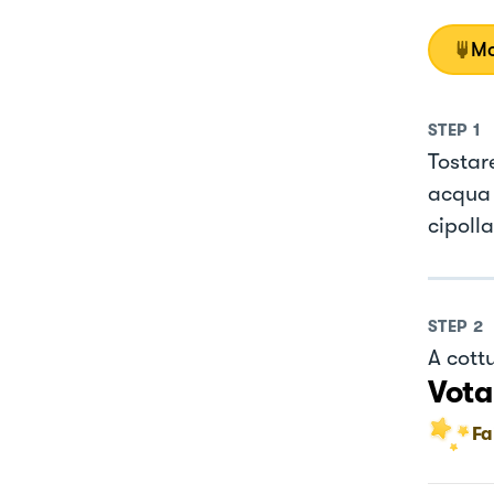
Mo
STEP
1
Tostare
acqua 
cipolla
STEP
2
A cott
Vota
Fa