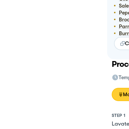
Sale
Pep
Br
Pa
Bu
C
Proc
Temp
Mo
STEP
1
Lavate 