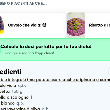
BERO PIACERTI ANCHE...
Cavolo che viola! 🧐
Risotto al 
Calcola le dosi perfette per la tua dieta!
Clicca qui e scarica l’app olivia!
edienti
o bio integrale (ma potete usare anche originario o carna
volo viola
q.b.
cetta
150
g
polla o scalogno
1
o bianco
q.b.
io extravergine d'oliva
q.b.