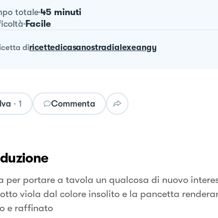
45 minuti
po totale
Facile
ficoltà
ricetta
di
ricettedicasanostradialexeangy
lva
·
1
Commenta
oduzione
a per portare a tavola un qualcosa di nuovo intere
otto viola dal colore insolito e la pancetta render
o e raffinato