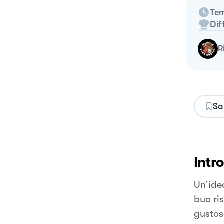
Tem
Dif
Sa
Intr
Un’ide
buo ris
gustos