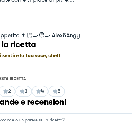
ppetito 👨🏻‍🍳🧑‍🍳 Alex&Angy
 la ricetta
i sentire la tua voce, chef!
ESTA RICETTA
2
3
4
5
nde e recensioni