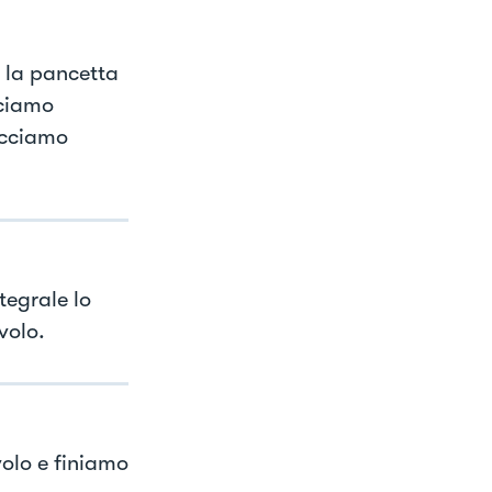
e la pancetta
sciamo
acciamo
tegrale lo
volo.
olo e finiamo