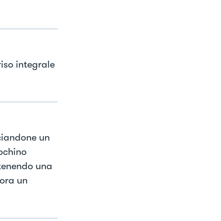
iso integrale
sciandone un
ochino
ttenendo una
ora un