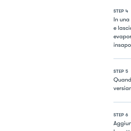
STEP
4
In una
e lasc
evapor
insapo
STEP
5
Quando
versiam
STEP
6
Aggiun