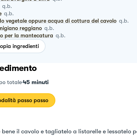
q.b.
e
q.b.
odo vegetale oppure acqua di cottura del cavolo
q.b.
rmigiano reggiano
q.b.
rro per la mantecatura
q.b.
opia ingredienti
edimento
45 minuti
o totale
dalità passo passo
bene il cavolo e tagliatelo a listarelle e lessatelo