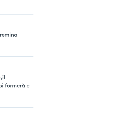
cremina
il
si formerà e