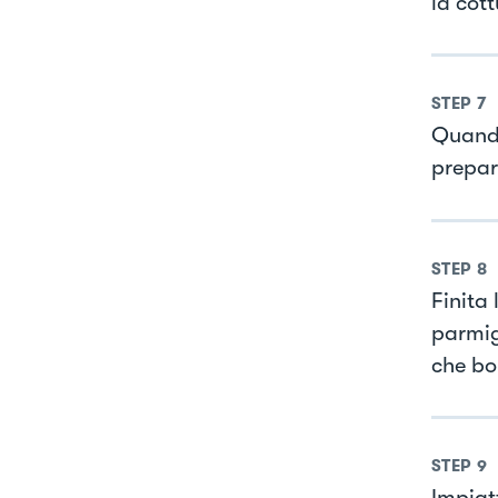
la cot
STEP
7
Quando
prepar
STEP
8
Finita
parmig
che bo
STEP
9
Impiat