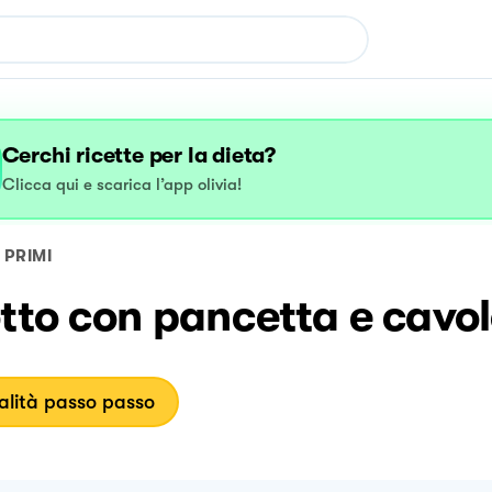
Cerchi ricette per la dieta?
Clicca qui e scarica l’app olivia!
PRIMI
tto con pancetta e cavol
lità passo passo