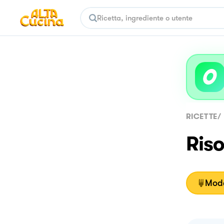
RICETTE
/
Riso
Moda