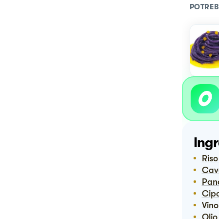
POTREB
Ingr
Ris
Ca
Pan
Ci
vin
Ol