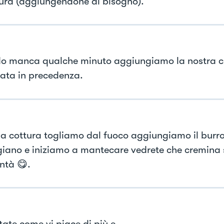
tura (aggiungendone al bisogno).
 manca qualche minuto aggiungiamo la nostra 
ata in precedenza.
 la cottura togliamo dal fuoco aggiungiamo il burro,
iano e iniziamo a mantecare vedrete che cremina 
ntà 😋.
tate come vi piace di più e….