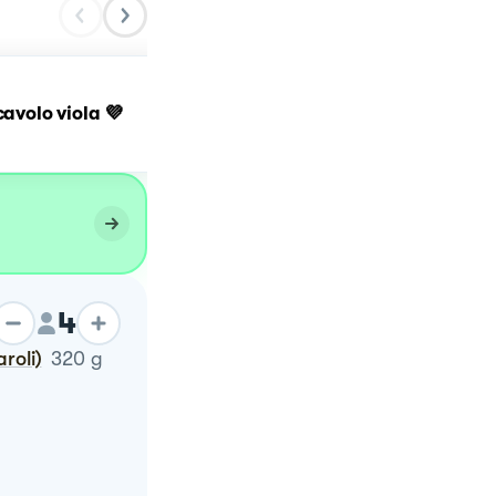
Risotto con cavolo viola
cavolo viola 💜
crema di zucca e polpo
caramellato
4
roli)
320
g