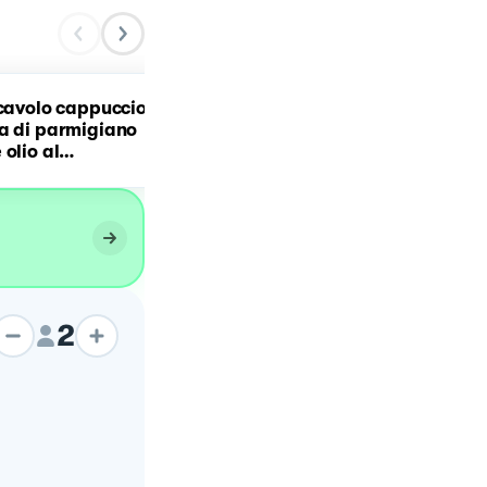
 cavolo cappuccio
Risotto con cavolo
a di parmigiano
cappuccio viola
 olio al
o
2