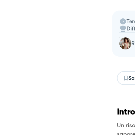
Tem
Dif
Sa
Intr
Un ris
sapore