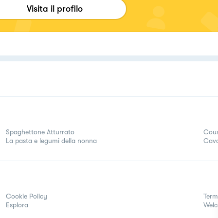
tagram @mani.in.cucina
Visita il profilo
Spaghettone Atturrato
Cous
La pasta e legumi della nonna
Cava
Cookie Policy
Term
Esplora
Wel