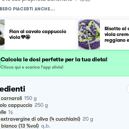
BERO PIACERTI ANCHE...
Risotto al
Flan al cavolo cappuccio
viola crem
viola💜🤩
reggiano e
prezzemol
Calcola le dosi perfette per la tua dieta!
Clicca qui e scarica l’app olivia!
edienti
o carnaroli
150
g
volo cappuccio
250
g
½
olle
io extravergine di oliva (4 cucchiaini)
20
g
o bianco (13 %vol)
q.b.