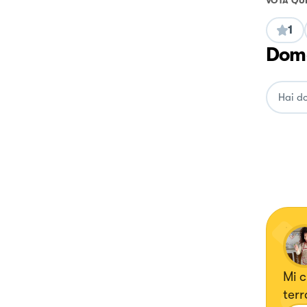
VOTA QU
1
Doma
Mi c
terra. Pi