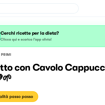
Cerchi ricette per la dieta?
Clicca qui e scarica l’app olivia!
PRIMI
otto con Cavolo Cappucci
🌱
lità passo passo