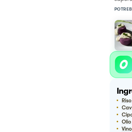
POTREB
Ingr
Ris
Ca
Cip
Ol
Vin