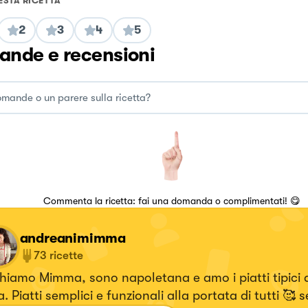
ESTA RICETTA
2
3
4
5
nde e recensioni
Commenta la ricetta: fai una domanda o complimentati! 😋
andreanimimma
73
ricette
hiamo Mimma, sono napoletana e amo i piatti tipici 
atti semplici e funzionali alla portata di tutti 🥰 seguimi su