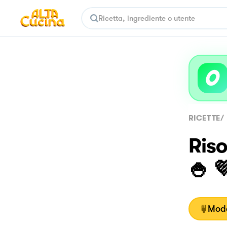
RICETTE
/
Ris
🍚 
Moda