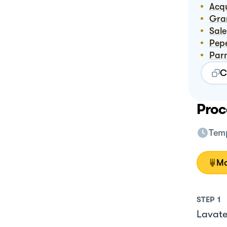
Ac
Gr
Sale
Pep
Pa
C
Proc
Temp
Mo
STEP
1
Lavate 