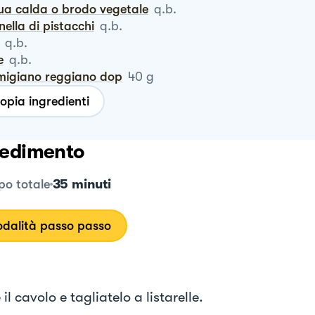
qua calda o brodo vegetale
q.b.
anella di pistacchi
q.b.
q.b.
e
q.b.
rmigiano reggiano dop
40
g
opia ingredienti
edimento
35 minuti
o totale
dalità passo passo
il cavolo e tagliatelo a listarelle.