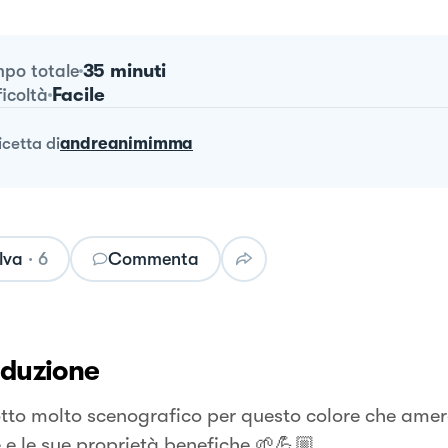
35 minuti
po totale
Facile
ficoltà
ricetta
di
andreanimimma
lva
·
6
Commenta
oduzione
otto molto scenografico per questo colore che amere
 e le sue proprietà benefiche 🌱💪🏼