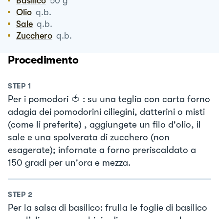
Basilico
50
g
Olio
q.b.
Sale
q.b.
Zucchero
q.b.
Procedimento
STEP
1
Per i pomodori 🍅 : su una teglia con carta forno
adagia dei pomodorini ciliegini, datterini o misti
(come li preferite) , aggiungete un filo d'olio, il
sale e una spolverata di zucchero (non
esagerate); infornate a forno preriscaldato a
150 gradi per un'ora e mezza.
STEP
2
Per la salsa di basilico: frulla le foglie di basilico