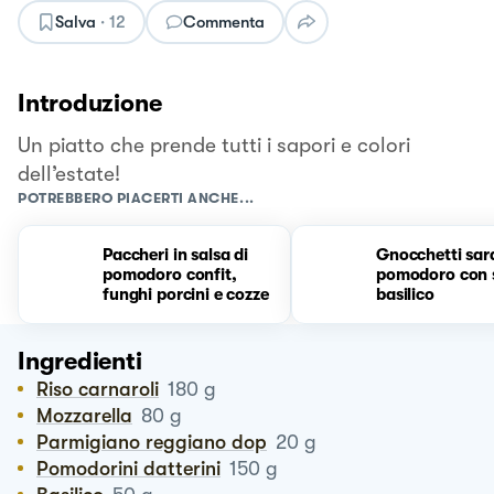
Salva
·
12
Commenta
Introduzione
Un piatto che prende tutti i sapori e colori
dell’estate!
POTREBBERO PIACERTI ANCHE...
Paccheri in salsa di
Gnocchetti sard
pomodoro confit,
pomodoro con s
funghi porcini e cozze
basilico
Ingredienti
Riso carnaroli
180
g
Mozzarella
80
g
Parmigiano reggiano dop
20
g
Pomodorini datterini
150
g