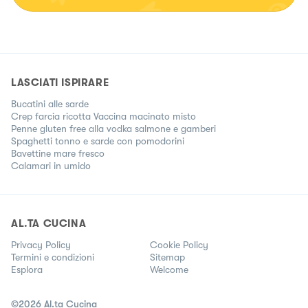
LASCIATI ISPIRARE
Bucatini alle sarde
Crep farcia ricotta Vaccina macinato misto
Penne gluten free alla vodka salmone e gamberi
Spaghetti tonno e sarde con pomodorini
Bavettine mare fresco
Calamari in umido
AL.TA CUCINA
Privacy Policy
Cookie Policy
Termini e condizioni
Sitemap
Esplora
Welcome
©
2026
Al.ta Cucina