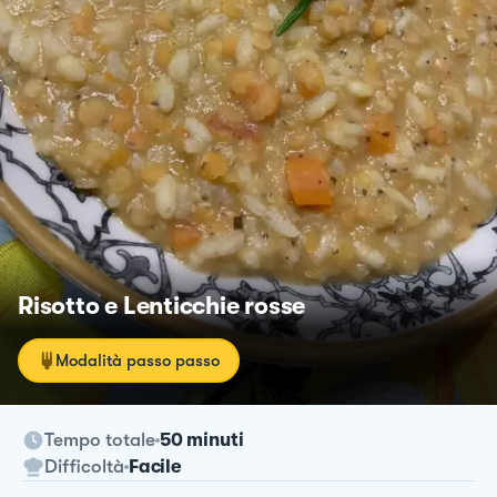
Risotto e Lenticchie rosse
Modalità passo passo
Tempo totale
50 minuti
Difficoltà
Facile