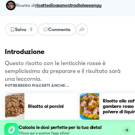
ricetta
di
ricettedicasanostradialexeangy
Salva
·
3
Commenta
Introduzione
Questo risotto con le lenticchie rosse è
semplicissimo da preparare e il risultato sarà
una leccornia.
POTREBBERO PIACERTI ANCHE...
Risotto allo za
Risotto ai porcini
gambero rosso
polvere di liquir
Calcola le dosi perfette per la tua dieta!
Clicca qui e scarica l’app olivia!