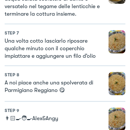
versatelo nel tegame delle lenticchie e
terminare la cottura insieme.
STEP
7
Una volta cotto lasciarlo riposare
qualche minuto con il coperchio
impiattare e aggiungere un filo d’olio
STEP
8
A noi piace anche una spolverata di
Parmigiano Reggiano 😋
STEP
9
👨🏻‍🍳🧑‍🍳Alex&Angy