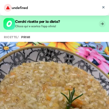
undefined
Cerchi ricette per la dieta?
Clicca qui e scarica l’app olivia!
RICETTE
/
PRIMI