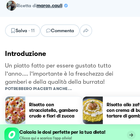
ricetta
di
marco.cauli
Salva
·
11
Commenta
Introduzione
Un piatto fatto per essere gustato tutto
l'anno.... l'importante è la freschezza dei
gamberi e della qualità della burrata!
POTREBBERO PIACERTI ANCHE...
Risotto con
Risotto allo za
stracciatella, gambero
con crema di b
crudo e fiori di zucca
tartare di gamb
Calcola le dosi perfette per la tua dieta!
Clicca qui e scarica l’app olivia!