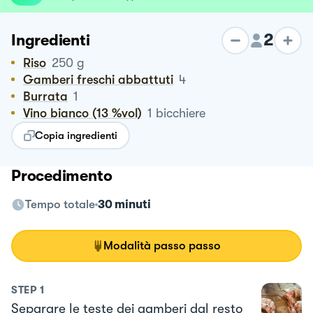
2
Ingredienti
Riso
250
g
Gamberi freschi abbattuti
4
Burrata
1
Vino bianco (13 %vol)
1
bicchiere
Copia ingredienti
Procedimento
Tempo totale
30 minuti
Modalità passo passo
STEP
1
Separare le teste dei gamberi dal resto