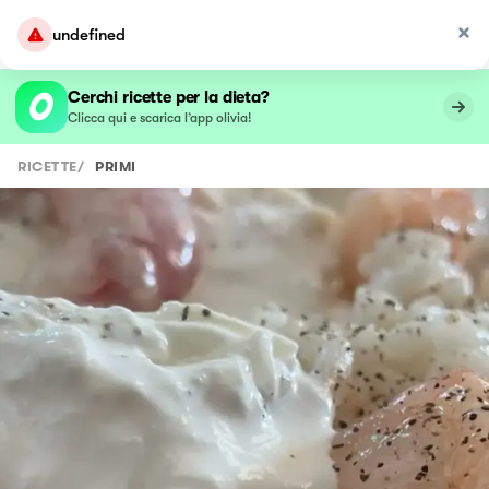
undefined
Cerchi ricette per la dieta?
Clicca qui e scarica l’app olivia!
RICETTE
/
PRIMI