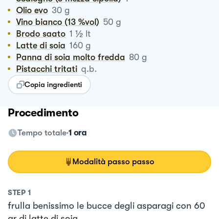
Olio evo
30
g
Vino bianco (13 %vol)
50
g
½
Brodo saato
1
lt
Latte di soia
160
g
Panna di soia molto fredda
80
g
Pistacchi tritati
q.b.
Copia ingredienti
Procedimento
Tempo totale
1 ora
Modalità passo passo
STEP
1
frulla benissimo le bucce degli asparagi con 60
gr di latte di soia