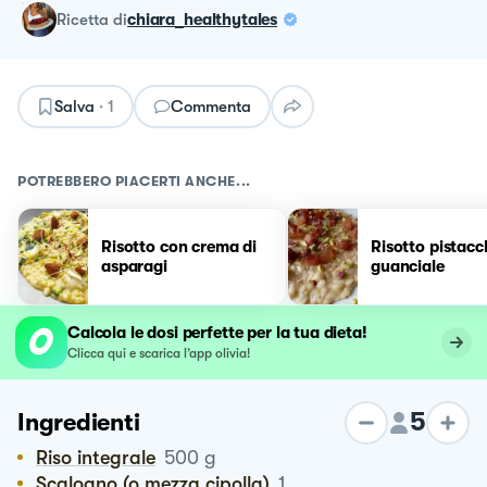
ricetta
di
chiara_healthytales
Salva
·
1
Commenta
POTREBBERO PIACERTI ANCHE...
Risotto con crema di
Risotto pistacc
asparagi
guanciale
Calcola le dosi perfette per la tua dieta!
Clicca qui e scarica l’app olivia!
5
Ingredienti
Riso integrale
500
g
Scalogno (o mezza cipolla)
1