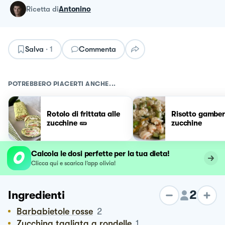
ricetta
di
Antonino
Salva
·
1
Commenta
POTREBBERO PIACERTI ANCHE...
Rotolo di frittata alle
Risotto gamber
zucchine 🥒
zucchine
Calcola le dosi perfette per la tua dieta!
Clicca qui e scarica l’app olivia!
2
Ingredienti
Barbabietole rosse
2
Zucchina tagliata a rondelle
1