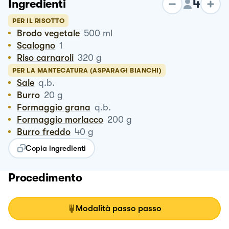
4
Ingredienti
PER IL RISOTTO
Brodo vegetale
500
ml
Scalogno
1
Riso carnaroli
320
g
PER LA MANTECATURA (ASPARAGI BIANCHI)
Sale
q.b.
Burro
20
g
Formaggio grana
q.b.
Formaggio morlacco
200
g
Burro freddo
40
g
Copia ingredienti
Procedimento
Modalità passo passo