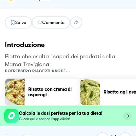
Salva
Commenta
Introduzione
Piatto che esalta i sapori dei prodotti della
Marca Trevigiana
POTREBBERO PIACERTI ANCHE...
Risotto con crema di
Risotto agli as
asparagi
Calcola le dosi perfette per la tua dieta!
Clicca qui e scarica l’app olivia!