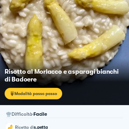
Risotto al Morlacco e asparagi bianchi
di Badoere
Modalità passo passo
Difficoltà
Facile
ricetta
di
s.petta