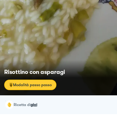
Risottino con asparagi
Modalità passo passo
ricetta
di
gioi