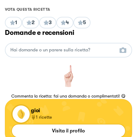
VOTA QUESTA RICETTA
1
2
3
4
5
Domande e recensioni
Commenta la ricetta: fai una domanda o complimentati! 😋
gioi
1
ricette
Visita il profilo