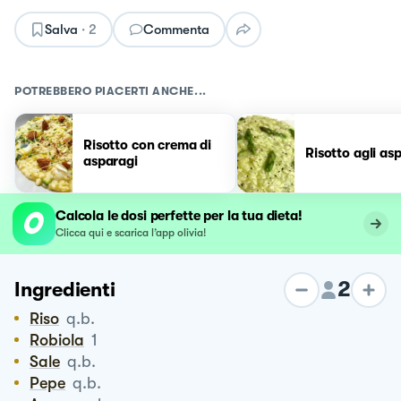
Salva
·
2
Commenta
POTREBBERO PIACERTI ANCHE...
Risotto con crema di
Risotto agli as
asparagi
Calcola le dosi perfette per la tua dieta!
Clicca qui e scarica l’app olivia!
2
Ingredienti
Riso
q.b.
Robiola
1
Sale
q.b.
Pepe
q.b.