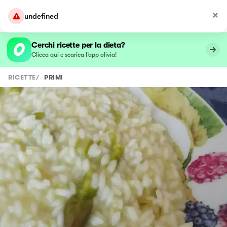
undefined
Cerchi ricette per la dieta?
Clicca qui e scarica l’app olivia!
RICETTE
/
PRIMI