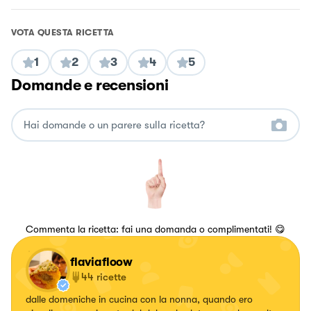
VOTA QUESTA RICETTA
1
2
3
4
5
Domande e recensioni
Commenta la ricetta: fai una domanda o complimentati! 😋
flaviafloow
44
ricette
dalle domeniche in cucina con la nonna, quando ero