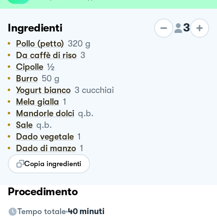
3
Ingredienti
Pollo (petto)
320
g
Da caffè di riso
3
½
Cipolle
Burro
50
g
Yogurt bianco
3
cucchiai
Mela gialla
1
Mandorle dolci
q.b.
Sale
q.b.
Dado vegetale
1
Dado di manzo
1
Copia ingredienti
Procedimento
Tempo totale
40 minuti