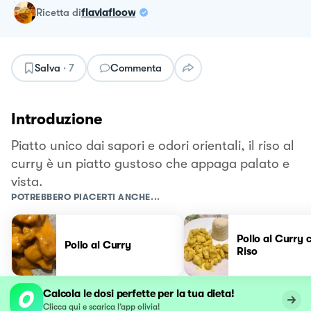
ricetta
di
flaviafloow
Salva
·
7
Commenta
Introduzione
Piatto unico dai sapori e odori orientali, il riso al
curry è un piatto gustoso che appaga palato e
vista.
POTREBBERO PIACERTI ANCHE...
Pollo al Curry 
Pollo al Curry
Riso
Calcola le dosi perfette per la tua dieta!
Clicca qui e scarica l’app olivia!