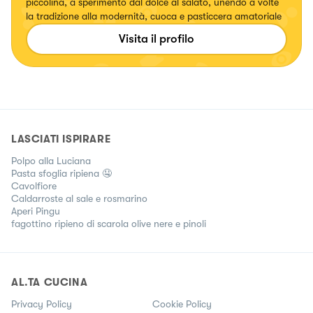
piccolina, a sperimento dal dolce al salato, unendo a volte
la tradizione alla modernità, cuoca e pasticcera amatoriale
Visita il profilo
LASCIATI ISPIRARE
Polpo alla Luciana
Pasta sfoglia ripiena 🤤
Cavolfiore
Caldarroste al sale e rosmarino
Aperi Pingu
fagottino ripieno di scarola olive nere e pinoli
AL.TA CUCINA
Privacy Policy
Cookie Policy