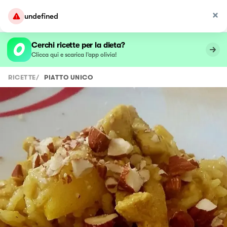
undefined
Cerchi ricette per la dieta?
Clicca qui e scarica l’app olivia!
RICETTE
/
PIATTO UNICO