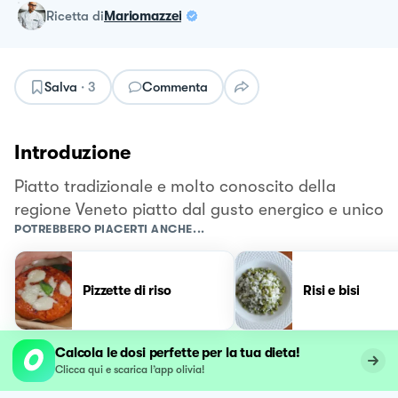
ricetta
di
Mariomazzei
Salva
·
3
Commenta
Introduzione
Piatto tradizionale e molto conoscito della
regione Veneto piatto dal gusto energico e unico
POTREBBERO PIACERTI ANCHE...
Pizzette di riso
Risi e bisi
Calcola le dosi perfette per la tua dieta!
Clicca qui e scarica l’app olivia!