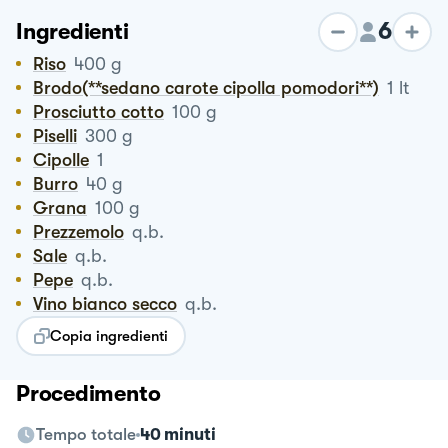
6
Ingredienti
Riso
400
g
Brodo(**sedano carote cipolla pomodori**)
1
lt
Prosciutto cotto
100
g
Piselli
300
g
Cipolle
1
Burro
40
g
Grana
100
g
Prezzemolo
q.b.
Sale
q.b.
Pepe
q.b.
Vino bianco secco
q.b.
Copia ingredienti
Procedimento
Tempo totale
40 minuti