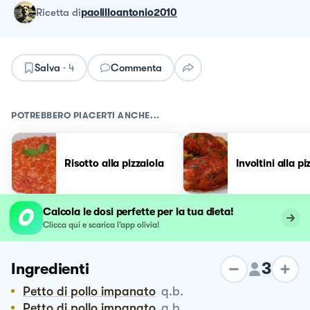
ricetta
di
paolilloantonio2010
Salva
·
4
Commenta
POTREBBERO PIACERTI ANCHE...
Risotto alla pizzaiola
Involtini alla pi
Calcola le dosi perfette per la tua dieta!
Clicca qui e scarica l’app olivia!
3
Ingredienti
Petto di pollo impanato
q.b.
Petto di pollo impanato
q.b.