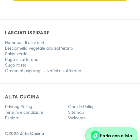
LASCIATI ISPIRARE
Hummus di ceci neri
Besciamella vegetale allo zafferano
Salsa verde
Ragù e zafferano
Sugo rosso
Crema di asparagi selvatici e zafferano
AL.TA CUCINA
Privacy Policy
Cookie Policy
Termini e condizioni
Sitemap
Esplora
Welcome
©
2026
Al.ta Cucina
Parla con olivia