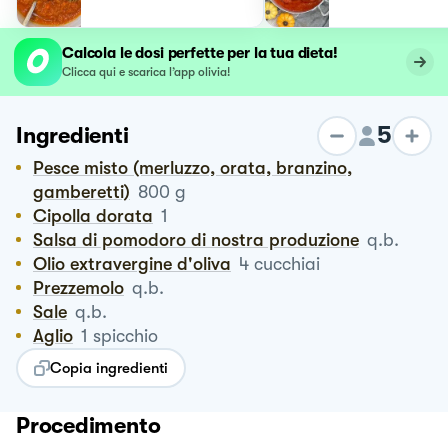
Calcola le dosi perfette per la tua dieta!
Clicca qui e scarica l’app olivia!
5
Ingredienti
Pesce misto (merluzzo, orata, branzino,
gamberetti)
800
g
Cipolla dorata
1
Salsa di pomodoro di nostra produzione
q.b.
Olio extravergine d'oliva
4
cucchiai
Prezzemolo
q.b.
Sale
q.b.
Aglio
1
spicchio
Copia ingredienti
Procedimento