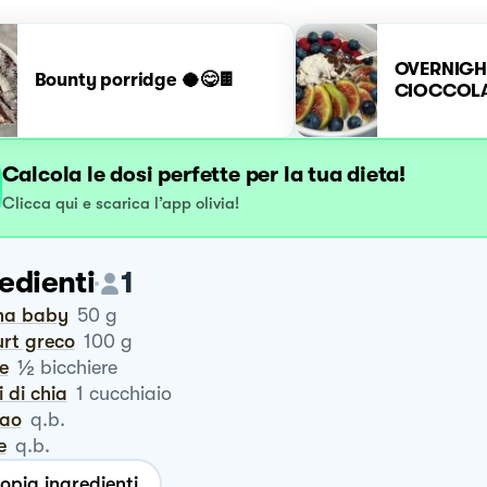
OVERNIGH
Bounty porridge 🥥😋🍫
CIOCCOLA
Calcola le dosi perfette per la tua dieta!
Clicca qui e scarica l’app olivia!
edienti
1
ena baby
50
g
urt greco
100
g
½
te
bicchiere
i di chia
1
cucchiaio
cao
q.b.
le
q.b.
opia ingredienti