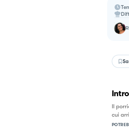
Tem
Dif
Sa
Intr
Il por
cui ar
POTREB