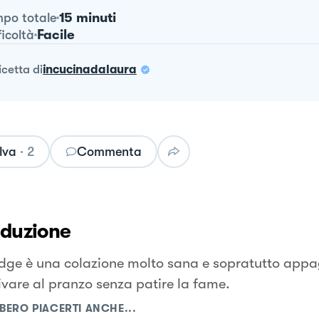
15 minuti
po totale
Facile
ficoltà
ricetta
di
incucinadalaura
lva
·
2
Commenta
oduzione
ridge è una colazione molto sana e sopratutto app
rivare al pranzo senza patire la fame.
BERO PIACERTI ANCHE...