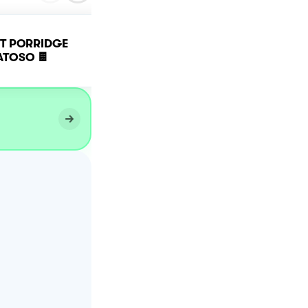
T PORRIDGE
SACHER OVERNIGHT
TOSO 🍫
PORRIDGE 🍫🍑