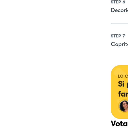
STEP
6
Decori
STEP
7
Coprite
LO 
Si
fa
Vota