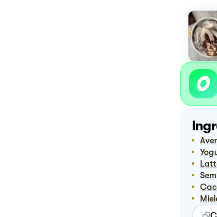
Ingr
Av
Yog
Lat
Sem
Ca
Mie
C