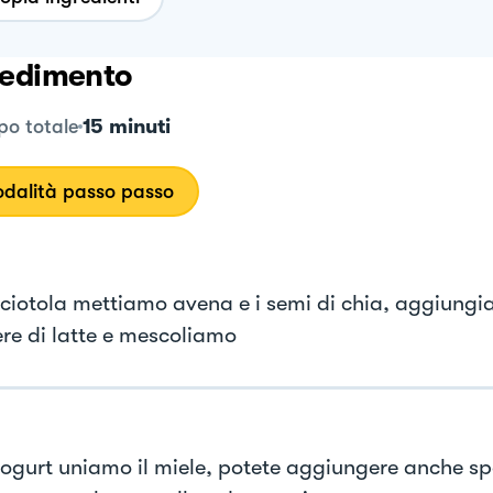
edimento
15 minuti
o totale
dalità passo passo
 ciotola mettiamo avena e i semi di chia, aggiungi
ere di latte e mescoliamo
yogurt uniamo il miele, potete aggiungere anche spe