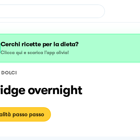
Cerchi ricette per la dieta?
Clicca qui e scarica l’app olivia!
DOLCI
idge overnight
lità passo passo