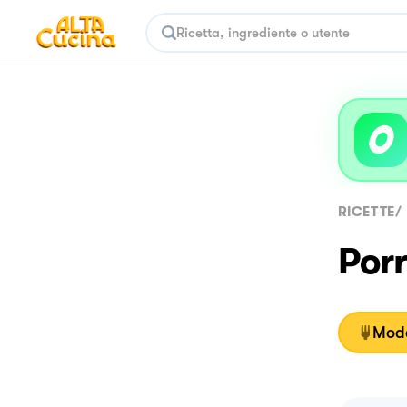
RICETTE
/
Porr
Moda