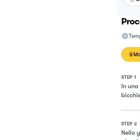
Proc
Temp
Mo
STEP
1
In una
bicchi
STEP
2
Nello 