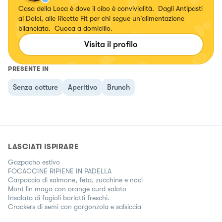
Casa della Loca è dove il cibo è convivialità. Dagli Antipasti
ai Dolci, alle Ricette Fit per chi segue un'alimentazione
bilanciata. Cuoca a domicilio.
Visita il profilo
PRESENTE IN
Senza cotture
Aperitivo
Brunch
LASCIATI ISPIRARE
Gazpacho estivo
FOCACCINE RIPIENE IN PADELLA
Carpaccio di salmone, feta, zucchine e noci
Mont lin maya con orange curd salato
Insalata di fagioli borlotti freschi.
Crackers di semi con gorgonzola e salsiccia