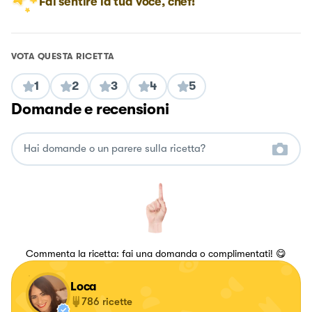
Fai sentire la tua voce, chef!
VOTA QUESTA RICETTA
1
2
3
4
5
Domande e recensioni
Commenta la ricetta: fai una domanda o complimentati! 😋
Loca
786
ricette