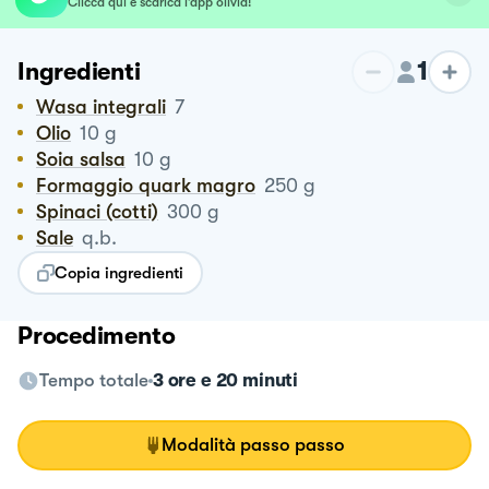
Clicca qui e scarica l’app olivia!
1
Ingredienti
Wasa integrali
7
Olio
10
g
Soia salsa
10
g
Formaggio quark magro
250
g
Spinaci (cotti)
300
g
Sale
q.b.
Copia ingredienti
Procedimento
Tempo totale
3 ore e 20 minuti
Modalità passo passo