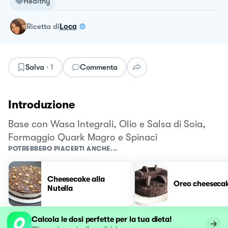
Healthy
ricetta
di
Loca
Salva
·
1
Commenta
Introduzione
Base con Wasa Integrali, Olio e Salsa di Soia,
Formaggio Quark Magro e Spinaci
POTREBBERO PIACERTI ANCHE...
Cheesecake alla
Oreo cheeseca
Nutella
Calcola le dosi perfette per la tua dieta!