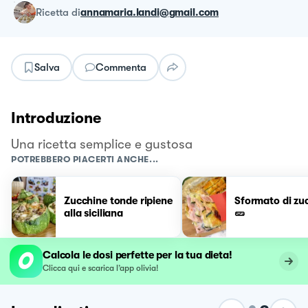
ricetta
di
annamaria.landi@gmail.com
Salva
Commenta
Introduzione
Una ricetta semplice e gustosa
POTREBBERO PIACERTI ANCHE...
Zucchine tonde ripiene
Sformato di zu
alla siciliana
🥒
Calcola le dosi perfette per la tua dieta!
Clicca qui e scarica l’app olivia!