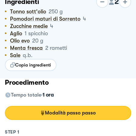
2
Ingredienti
Tonno sott'olio
250
g
Pomodori maturi di Sorrento
4
Zucchine medie
4
Aglio
1
spicchio
Olio evo
20
g
Menta fresca
2
rametti
Sale
q.b.
Copia ingredienti
Procedimento
Tempo totale
1 ora
Modalità passo passo
STEP
1