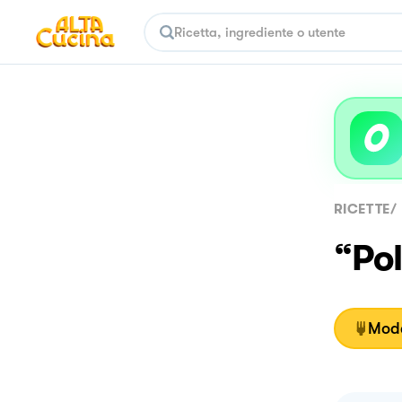
RICETTE
/
“Pol
Moda