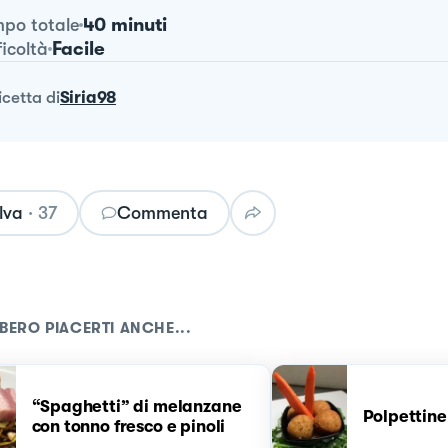
40 minuti
po totale
Facile
ficoltà
ricetta
di
Siria98
lva
·
37
Commenta
BERO PIACERTI ANCHE...
“Spaghetti” di melanzane
Polpettine
con tonno fresco e pinoli