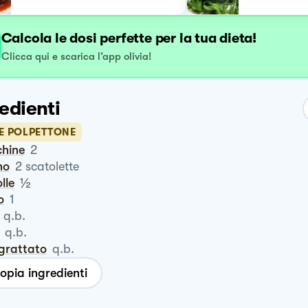
Calcola le dosi perfette per la tua dieta!
Clicca qui e scarica l’app olivia!
edienti
LE POLPETTONE
chine
2
no
2
scatolette
½
olle
o
1
q.b.
q.b.
ngrattato
q.b.
opia ingredienti