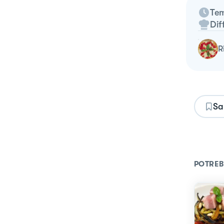
Tem
Dif
Sa
POTREB