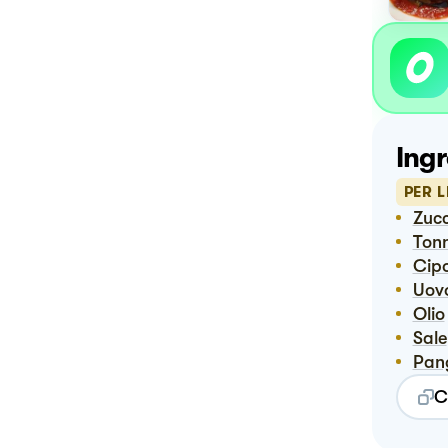
Ingr
PER 
Zuc
Ton
Cip
Uov
Olio
Sale
Pa
C