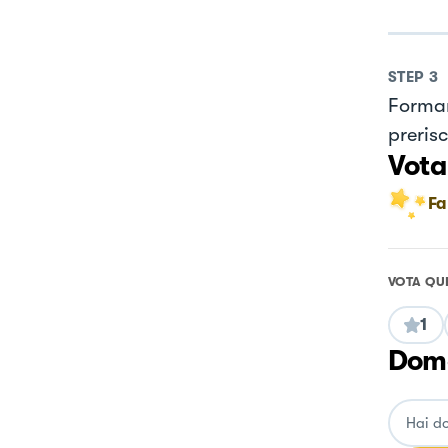
STEP
3
Formare
preris
Vota
Fa
VOTA QU
1
Doma