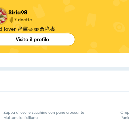
Siria98
7
ricette
d lover 🍕🍔🥗🍣🧁🥟🍝
Visita il profilo
Zuppa di ceci e zucchine con pane croccante
Crep
Mattonella siciliana
Pani