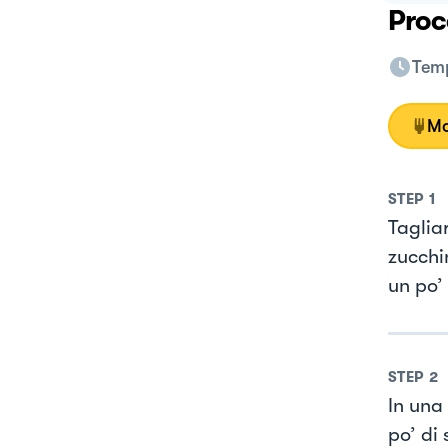
Proc
Temp
Mo
STEP
1
Tagliar
zucchi
un po’
STEP
2
In una 
po’ di