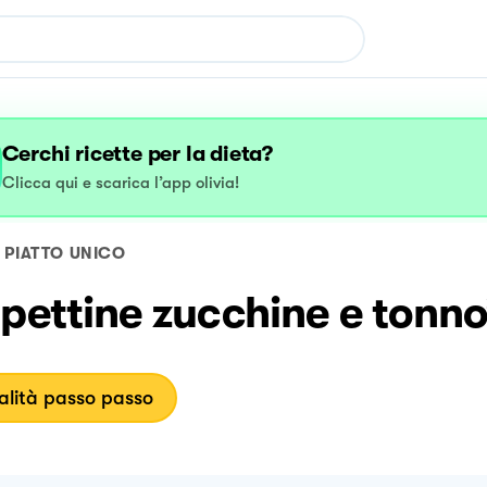
Cerchi ricette per la dieta?
Clicca qui e scarica l’app olivia!
PIATTO UNICO
pettine zucchine e tonno
lità passo passo