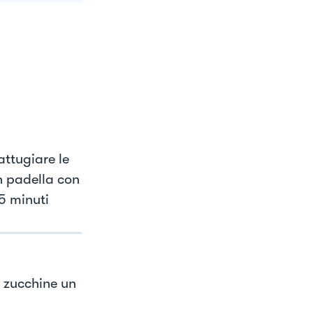
attugiare le
n padella con
5 minuti
e zucchine un