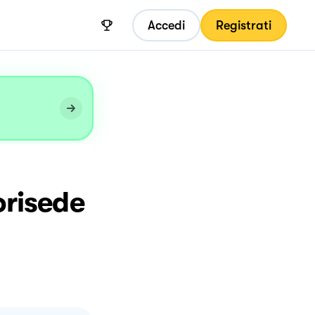
Accedi
Registrati
orisede