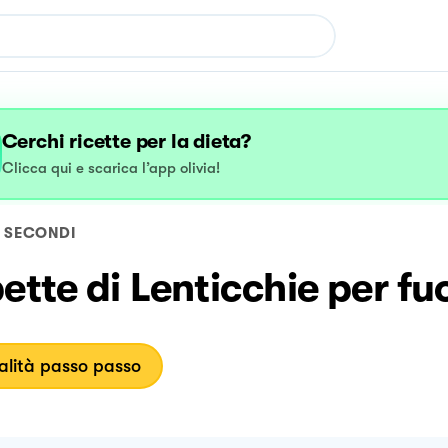
Cerchi ricette per la dieta?
Clicca qui e scarica l’app olivia!
SECONDI
ette di Lenticchie per fu
lità passo passo