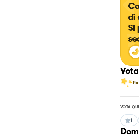
Co
di
Si
se
Vota
Fa
VOTA QU
1
Doma