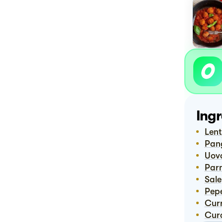
Ingr
Len
Pa
Uov
Pa
Sale
Pep
Cur
Cu