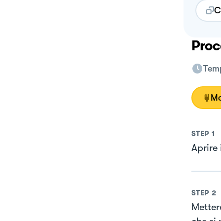
C
Proc
Temp
Mo
STEP
1
Aprire 
STEP
2
Mettere