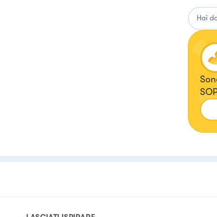
Son
SOP
LASCIATI ISPIRARE