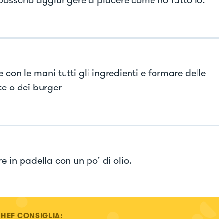
 possono aggiungere a piacere come ho fatto io.
 con le mani tutti gli ingredienti e formare delle
te o dei burger
e in padella con un po’ di olio.
CHEF CONSIGLIA: