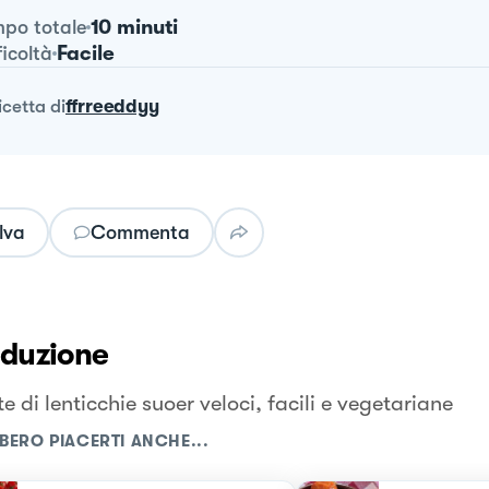
10 minuti
po totale
Facile
ficoltà
ricetta
di
ffrreeddyy
lva
Commenta
oduzione
e di lenticchie suoer veloci, facili e vegetariane
BERO PIACERTI ANCHE...