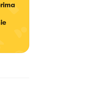
prima 
ie 