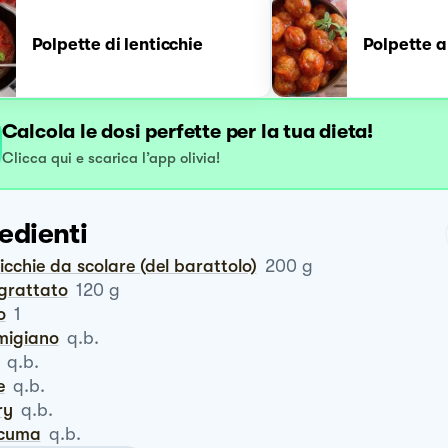
Polpette di lenticchie
Polpette a
Calcola le dosi perfette per la tua dieta!
Clicca qui e scarica l’app olivia!
edienti
ticchie da scolare (del barattolo)
200
g
ngrattato
120
g
o
1
rmigiano
q.b.
q.b.
e
q.b.
ry
q.b.
rcuma
q.b.