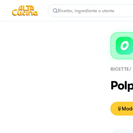
RICETTE
/
Polp
Moda