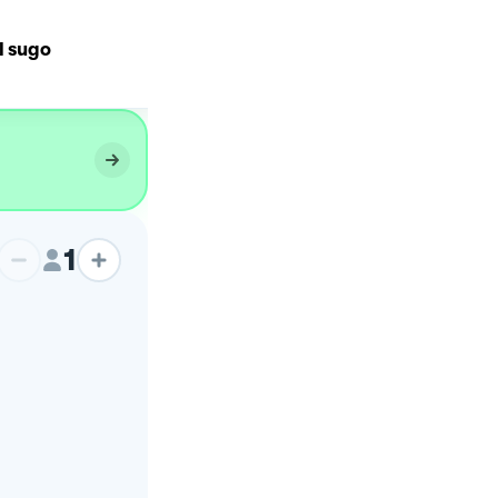
Polpette di lenticchie e
l sugo
bietole
1