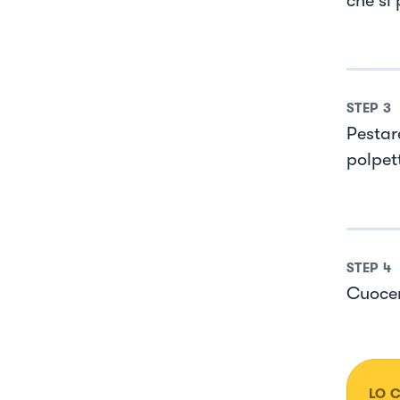
che si
STEP
3
Pestare
polpet
STEP
4
Cuocer
LO 