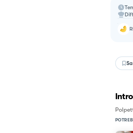
Tem
Dif
Sa
Intr
Polpett
POTREB