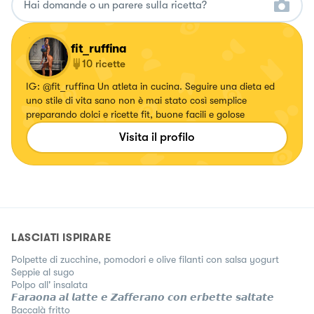
fit_ruffina
10
ricette
IG: @fit_ruffina Un atleta in cucina. Seguire una dieta ed
uno stile di vita sano non è mai stato così semplice
preparando dolci e ricette fit, buone facili e golose
Visita il profilo
LASCIATI ISPIRARE
Polpette di zucchine, pomodori e olive filanti con salsa yogurt
Seppie al sugo
Polpo all' insalata
𝙁𝙖𝙧𝙖𝙤𝙣𝙖 𝙖𝙡 𝙡𝙖𝙩𝙩𝙚 𝙚 𝙕𝙖𝙛𝙛𝙚𝙧𝙖𝙣𝙤 𝙘𝙤𝙣 𝙚𝙧𝙗𝙚𝙩𝙩𝙚 𝙨𝙖𝙡𝙩𝙖𝙩𝙚
Baccalà fritto