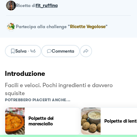
ricetta
di
fit_ruffina
Partecipa alla challenge
"
Ricette Vegolose
"
Salva
·
46
Commenta
Introduzione
Facili e veloci. Pochi ingredienti e davvero
squisite
POTREBBERO PIACERTI ANCHE...
Polpette del
Polpette di lent
maresciallo