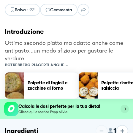
Salva
·
92
Commenta
Introduzione
Ottimo secondo piatto ma adatto anche come
antipasto...un modo sfizioso per gustare le
verdure
POTREBBERO PIACERTI ANCHE...
Polpette di fagioli e
Polpette ricotta
zucchine al forno
salsiccia
Calcola le dosi perfette per la tua dieta!
Clicca qui e scarica l’app olivia!
1
Ingredienti