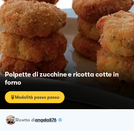
Polpette di zucchine e ricotta cotte in
forno
Modalità passo passo
ricetta
di
angela876