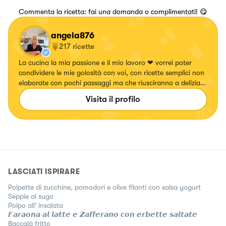
Commenta la ricetta: fai una domanda o complimentati! 😋
angela876
217
ricette
La cucina la mia passione e il mio lavoro ❤ vorrei poter
condividere le mie golosità con voi, con ricette semplici non
elaborate con pochi passaggi ma che riusciranno a deliziare
il vostro palato. Mi piace molto cucinare piatti e farli
Visita il profilo
diventare oltre che buoni anche belli da vedere. Mi piace
cucinare un po' tutto, però la mia preferenza sono i primi
piatti. Vi ringrazio di cuore per i likes che lascerete e vi
aspetto numerosi..❤️
LASCIATI ISPIRARE
Polpette di zucchine, pomodori e olive filanti con salsa yogurt
Seppie al sugo
Polpo all' insalata
𝙁𝙖𝙧𝙖𝙤𝙣𝙖 𝙖𝙡 𝙡𝙖𝙩𝙩𝙚 𝙚 𝙕𝙖𝙛𝙛𝙚𝙧𝙖𝙣𝙤 𝙘𝙤𝙣 𝙚𝙧𝙗𝙚𝙩𝙩𝙚 𝙨𝙖𝙡𝙩𝙖𝙩𝙚
Baccalà fritto