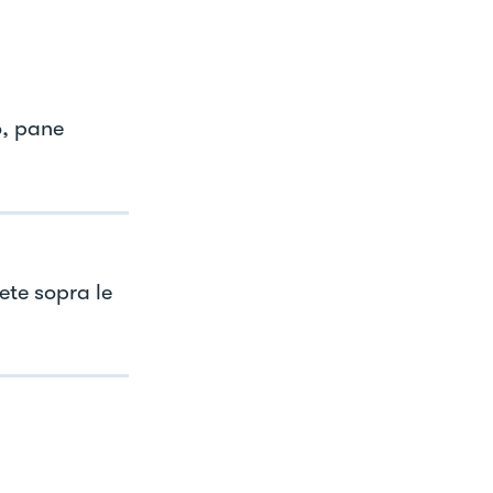
o, pane
ete sopra le