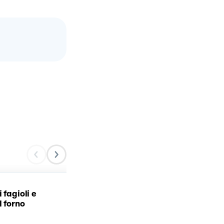
 fagioli e
Polpette di peperoni 🫑
l forno