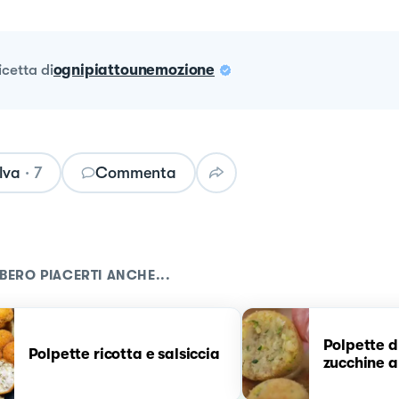
ricetta
di
ognipiattounemozione
lva
·
7
Commenta
BERO PIACERTI ANCHE...
Polpette di
Polpette ricotta e salsiccia
zucchine a