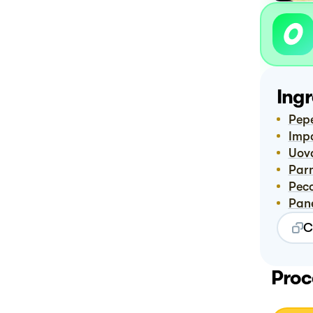
Ingr
Pep
Imp
Uov
Pa
Pec
Pa
C
Proc