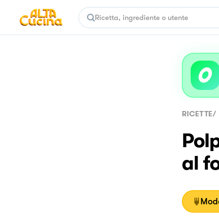
RICETTE
/
Polp
al f
Moda