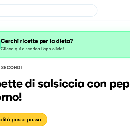
Cerchi ricette per la dieta?
Clicca qui e scarica l’app olivia!
SECONDI
ette di salsiccia con pep
orno!
lità passo passo