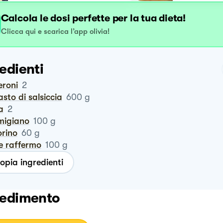
Calcola le dosi perfette per la tua dieta!
Clicca qui e scarica l’app olivia!
edienti
eroni
2
asto di salsiccia
600
g
a
2
rmigiano
100
g
orino
60
g
ne raffermo
100
g
opia ingredienti
edimento