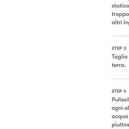
static
troppo
altri i
STEP
3
Taglia
terra.
STEP
4
Pulisc
ogni a
acqua 
piuttos