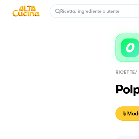
RICETTE
/
Polp
Moda