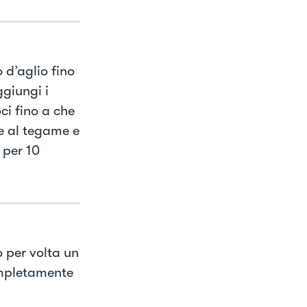
 d’aglio fino
giungi i
ci fino a che
e al tegame e
 per 10
o per volta un
ompletamente