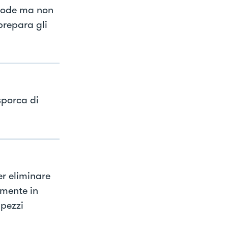
 sode ma non
prepara gli
sporca di
er eliminare
amente in
 pezzi