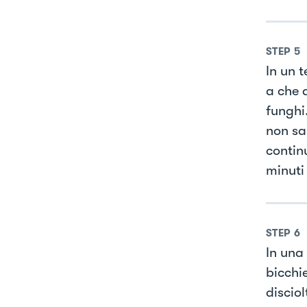
STEP
5
In un 
a che 
funghi.
non sa
contin
minuti
STEP
6
In una
bicchi
disciol