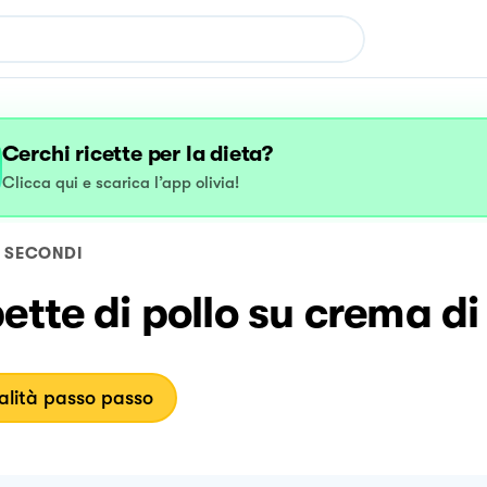
Cerchi ricette per la dieta?
Clicca qui e scarica l’app olivia!
SECONDI
ette di pollo su crema di
lità passo passo