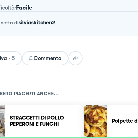
Facile
ficoltà
ricetta
di
silviaskitchen2
lva
·
5
Commenta
BERO PIACERTI ANCHE...
STRACCETTI DI POLLO
Polpette d
PEPERONI E FUNGHI