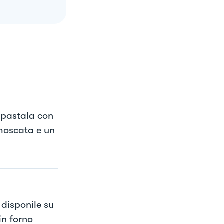
impastala con
 moscata e un
 disponile su
in forno