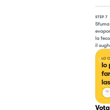
STEP
7
Sfuma i
evapora
la fec
il sug
LO 
Io
fa
la
Vota