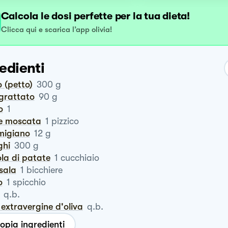
Calcola le dosi perfette per la tua dieta!
Clicca qui e scarica l’app olivia!
edienti
lo (petto)
300
g
ngrattato
90
g
o
1
ce moscata
1
pizzico
rmigiano
12
g
ghi
300
g
ola di patate
1
cucchiaio
rsala
1
bicchiere
o
1
spicchio
q.b.
io extravergine d'oliva
q.b.
opia ingredienti