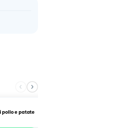
Polpette di zucchine in
i pollo e patate
crema di parmigiano!💚