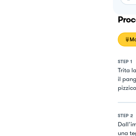
Proc
Mo
STEP
1
Trita l
il pan
pizzic
STEP
2
Dall’i
una te