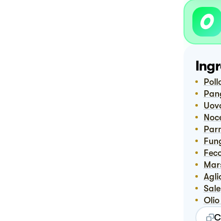
Ingr
Pol
Pa
Uov
No
Pa
Fun
Fec
Ma
Agli
Sale
Ol
C