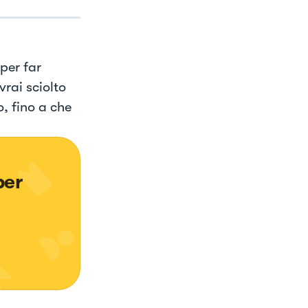
 per far
vrai sciolto
, fino a che
per 
 