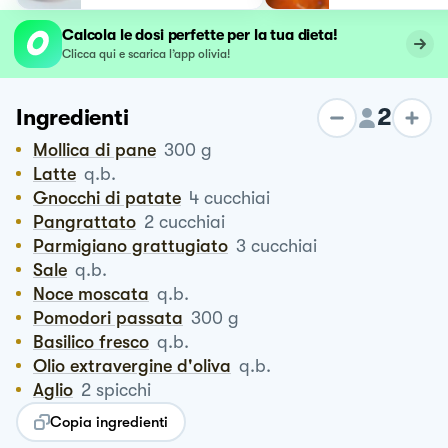
Calcola le dosi perfette per la tua dieta!
Clicca qui e scarica l’app olivia!
2
Ingredienti
Mollica di pane
300
g
Latte
q.b.
Gnocchi di patate
4
cucchiai
Pangrattato
2
cucchiai
Parmigiano grattugiato
3
cucchiai
Sale
q.b.
Noce moscata
q.b.
Pomodori passata
300
g
Basilico fresco
q.b.
Olio extravergine d'oliva
q.b.
Aglio
2
spicchi
Copia ingredienti