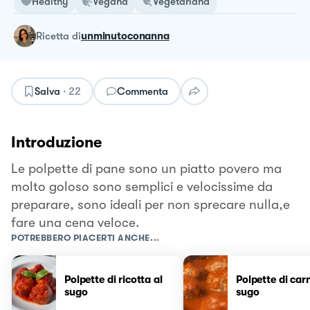
Healthy
Vegana
Vegetariana
ricetta
di
unminutoconanna
Salva
·
22
Commenta
Introduzione
Le polpette di pane sono un piatto povero ma
molto goloso sono semplici e velocissime da
preparare, sono ideali per non sprecare nulla,e
fare una cena veloce.
POTREBBERO PIACERTI ANCHE...
Polpette di ricotta al
Polpette di car
sugo
sugo