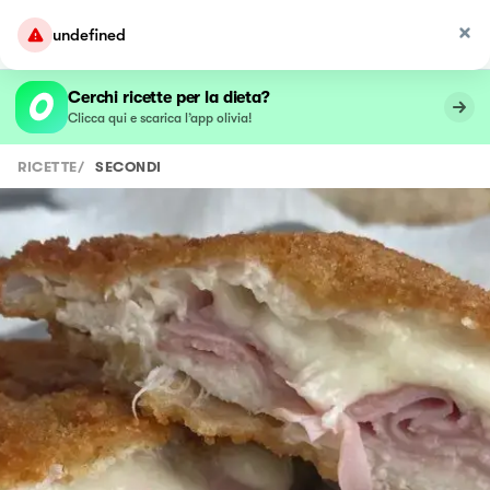
undefined
Cerchi ricette per la dieta?
Clicca qui e scarica l’app olivia!
RICETTE
/
SECONDI