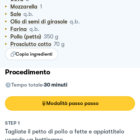
Mozzarella
1
Sale
q.b.
Olio di semi di girasole
q.b.
Farina
q.b.
Pollo (petto)
350
g
Prosciutto cotto
70
g
Copia ingredienti
Procedimento
Tempo totale
30 minuti
Modalità passo passo
STEP
1
Tagliate il petto di pollo a fette e appiattitelo
usando un batticarne