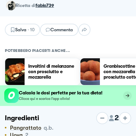
ricetta
di
fabio739
Salva
·
10
Commenta
POTREBBERO PIACERTI ANCHE...
Involtini di melanzane
Granbiscottine 
con prosciutto e
con mozzarella
mozzarella
prosciutto cott
Calcola le dosi perfette per la tua dieta!
Clicca qui e scarica l’app olivia!
2
Ingredienti
Pangrattato
q.b.
Uova
2