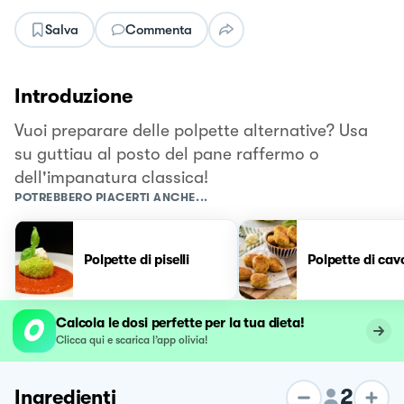
Salva
Commenta
Introduzione
Vuoi preparare delle polpette alternative? Usa
su guttiau al posto del pane raffermo o
dell'impanatura classica!
POTREBBERO PIACERTI ANCHE...
Polpette di piselli
Polpette di cav
Calcola le dosi perfette per la tua dieta!
Clicca qui e scarica l’app olivia!
2
Ingredienti