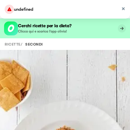
undefined
Cerchi ricette per la dieta?
Clicca qui e scarica l’app olivia!
RICETTE
/
SECONDI