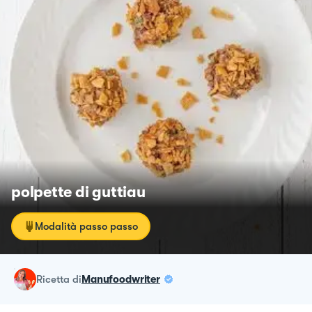
polpette di guttiau
Modalità passo passo
ricetta
di
Manufoodwriter