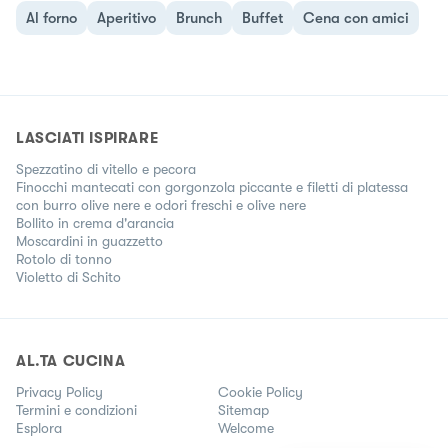
Al forno
Aperitivo
Brunch
Buffet
Cena con amici
LASCIATI ISPIRARE
Spezzatino di vitello e pecora
Finocchi mantecati con gorgonzola piccante e filetti di platessa
con burro olive nere e odori freschi e olive nere
Bollito in crema d'arancia
Moscardini in guazzetto
Rotolo di tonno
Violetto di Schito
AL.TA CUCINA
Privacy Policy
Cookie Policy
Termini e condizioni
Sitemap
Esplora
Welcome