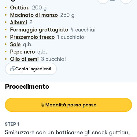
Guttiau
200
g
Macinato di manzo
250
g
Albumi
2
Formaggio grattugiato
4
cucchiai
Prezzemolo fresco
1
cucchiaio
Sale
q.b.
Pepe nero
q.b.
Olio di semi
3
cucchiai
Copia ingredienti
Procedimento
Modalità passo passo
STEP
1
Sminuzzare con un batticarne gli snack guttiau,