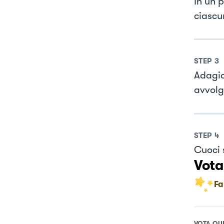
In un 
ciascu
STEP
3
Adagia
avvolgi
STEP
4
Cuoci s
Vota
Fa
VOTA QU