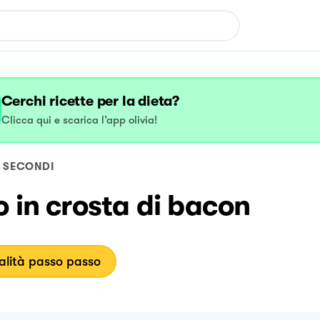
Cerchi ricette per la dieta?
Clicca qui e scarica l’app olivia!
SECONDI
o in crosta di bacon
lità passo passo