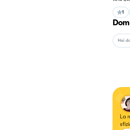
1
Doma
La m
sfiz