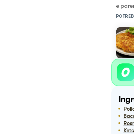
e paren
POTREB
Ingr
Poll
Bac
Ro
Ket