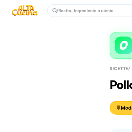
RICETTE
/
Poll
Moda