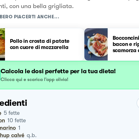
ti, con una bella grigliata.
BERO PIACERTI ANCHE...
Bocconcini
Pollo in crosta di patate
bacon e ri
con cuore di mozzarella
scamorza 
Calcola le dosi perfette per la tua dieta!
Clicca qui e scarica l’app olivia!
edienti
o
5
fette
on
10
fette
smarino
1
chup calvé
q.b.