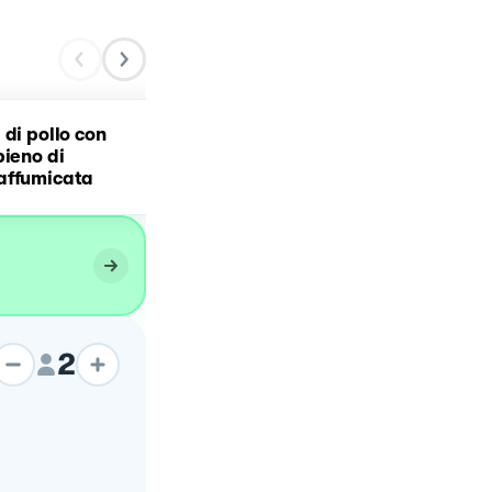
 di pollo con
pieno di
Pollo alla Cacciatora
affumicata
2