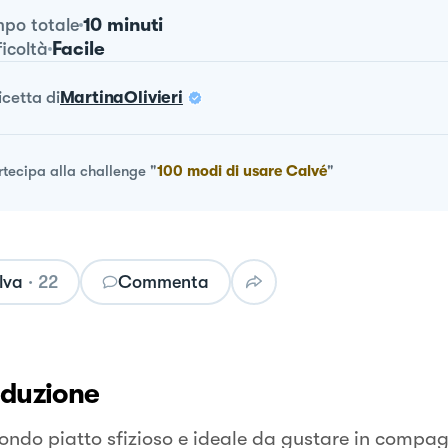
10 minuti
po totale
Facile
ficoltà
ricetta
di
MartinaOlivieri
rtecipa alla challenge
"
100 modi di usare Calvé
"
lva
·
22
Commenta
oduzione
ondo piatto sfizioso e ideale da gustare in compag