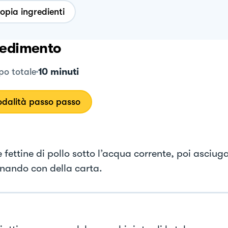
opia ingredienti
edimento
10 minuti
o totale
dalità passo passo
 fettine di pollo sotto l’acqua corrente, poi asciug
ando con della carta.