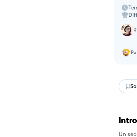
Tem
Dif
Pa
Sa
Intr
Un sec