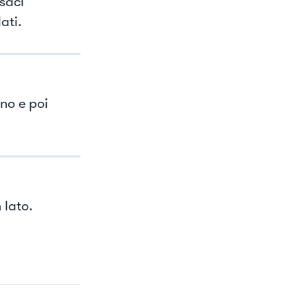
saci
ati.
no e poi
 lato.