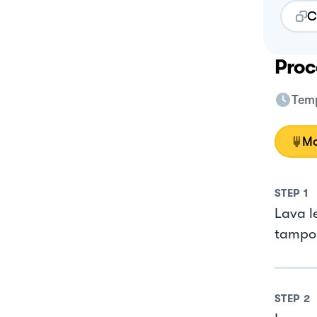
C
Proc
Temp
Mo
STEP
1
Lava le
tampon
STEP
2