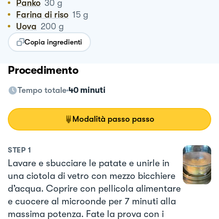
Panko
30
g
Farina di riso
15
g
Uova
200
g
Copia ingredienti
Procedimento
Tempo totale
40 minuti
Modalità passo passo
STEP
1
Lavare e sbucciare le patate e unirle in
una ciotola di vetro con mezzo bicchiere
d’acqua. Coprire con pellicola alimentare
e cuocere al microonde per 7 minuti alla
massima potenza. Fate la prova con i