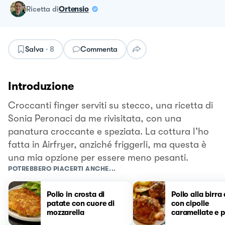
ricetta
di
Ortensio
Salva
·
8
Commenta
Introduzione
Croccanti finger serviti su stecco, una ricetta di
Sonia Peronaci da me rivisitata, con una
panatura croccante e speziata. La cottura l’ho
fatta in Airfryer, anziché friggerli, ma questa è
una mia opzione per essere meno pesanti.
POTREBBERO PIACERTI ANCHE...
Pollo in crosta di
Pollo alla birra
patate con cuore di
con cipolle
mozzarella
caramellate e 
al forno