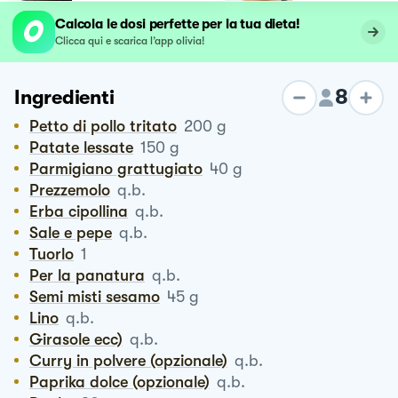
Calcola le dosi perfette per la tua dieta!
Clicca qui e scarica l’app olivia!
8
Ingredienti
Petto di pollo tritato
200
g
Patate lessate
150
g
Parmigiano grattugiato
40
g
Prezzemolo
q.b.
Erba cipollina
q.b.
Sale e pepe
q.b.
Tuorlo
1
Per la panatura
q.b.
Semi misti sesamo
45
g
Lino
q.b.
Girasole ecc)
q.b.
Curry in polvere (opzionale)
q.b.
Paprika dolce (opzionale)
q.b.