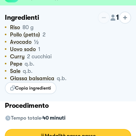
1
Ingredienti
Riso
80
g
Pollo (petto)
2
½
Avocado
Uovo sodo
1
Curry
2
cucchiai
Pepe
q.b.
Sale
q.b.
Glassa balsamica
q.b.
Copia ingredienti
Procedimento
Tempo totale
40 minuti
Modalità passo passo