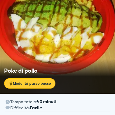
Poke di pollo
Modalità passo passo
Tempo totale
40 minuti
Difficoltà
Facile