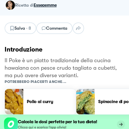
ricetta
di
Esseaemme
Salva
·
8
Commenta
Introduzione
Il Poke è un piatto tradizionale della cucina
hawaiana con pesce crudo tagliato a cubetti,
ma può avere diverse varianti.
POTREBBERO PIACERTI ANCHE...
Pollo al curry
Spinacine di po
Calcola le dosi perfette per la tua dieta!
Clicca qui e scarica l’app olivia!