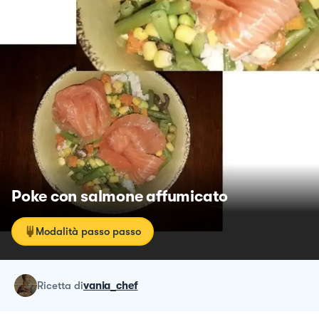
Poke con salmone affumicato
Modalità passo passo
ricetta
di
vania_chef