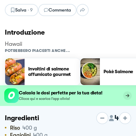
Salva
·
9
Commenta
Introduzione
Hawaii
POTREBBERO PIACERTI ANCHE...
Involtini di salmone
Pokè Salmone
affumicato gourmet
Calcola le dosi perfette per la tua dieta!
Clicca qui e scarica l’app olivia!
4
Ingredienti
Riso
400
g
Fagiolini
400
g