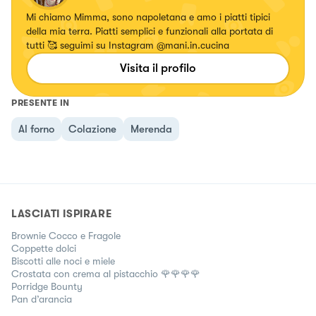
Mi chiamo Mimma, sono napoletana e amo i piatti tipici
della mia terra. Piatti semplici e funzionali alla portata di
tutti 🥰 seguimi su Instagram @mani.in.cucina
Visita il profilo
PRESENTE IN
Al forno
Colazione
Merenda
LASCIATI ISPIRARE
Brownie Cocco e Fragole
Coppette dolci
Biscotti alle noci e miele
Crostata con crema al pistacchio 🌹🌹🌹🌹
Porridge Bounty
Pan d’arancia