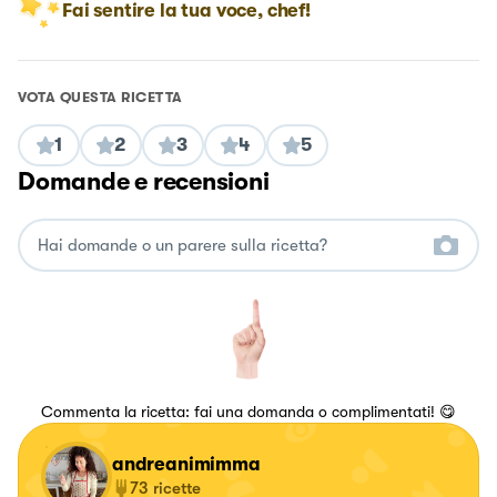
Fai sentire la tua voce, chef!
VOTA QUESTA RICETTA
1
2
3
4
5
Domande e recensioni
Commenta la ricetta: fai una domanda o complimentati! 😋
andreanimimma
73
ricette