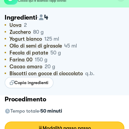
Clicca qui e scarica l’app olivia!
4
Ingredienti
Uova
2
Zucchero
80
g
Yogurt bianco
125
ml
Olio di semi di girasole
45
ml
Fecola di patate
50
g
Farina 00
150
g
Cacao amaro
20
g
Biscotti con gocce di cioccolato
q.b.
Copia ingredienti
Procedimento
Tempo totale
50 minuti
Modalità passo passo