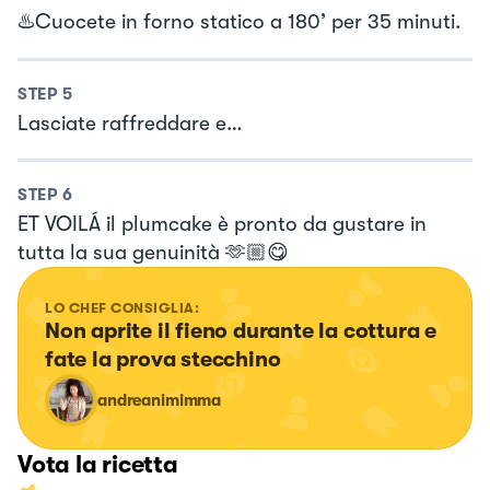
♨️Cuocete in forno statico a 180’ per 35 minuti.
STEP
5
Lasciate raffreddare e…
STEP
6
ET VOILÁ il plumcake è pronto da gustare in
tutta la sua genuinità 🫶🏼😋
LO CHEF CONSIGLIA:
Non aprite il fieno durante la cottura e 
fate la prova stecchino
andreanimimma
Vota la ricetta