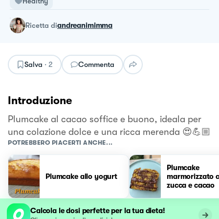
Healthy
ricetta
di
andreanimimma
Salva
·
2
Commenta
Introduzione
Plumcake al cacao soffice e buono, ideala per
una colazione dolce e una ricca merenda 😍💪🏼
POTREBBERO PIACERTI ANCHE...
Plumcake
Plumcake allo yogurt
marmorizzato a
zucca e cacao
Calcola le dosi perfette per la tua dieta!