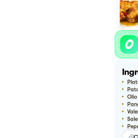
Ingr
Pla
Pat
Oli
Pa
Val
Sale
Pep
C