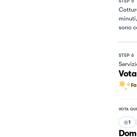
STEP
5
Cottur
minuti
sono c
STEP
6
Servizi
Vota
Fa
VOTA QU
1
Doma