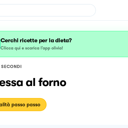
Cerchi ricette per la dieta?
Clicca qui e scarica l’app olivia!
SECONDI
essa al forno
lità passo passo