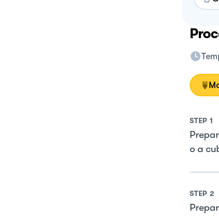
Proc
Temp
Mo
STEP
1
Prepara
o a cu
STEP
2
Prepar