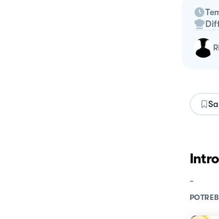
Tem
Dif
Sa
Intr
-
POTREB