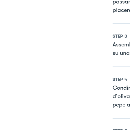
passan
piacer
STEP
3
Assemb
su una
STEP
4
Condim
d'oliv
pepe a