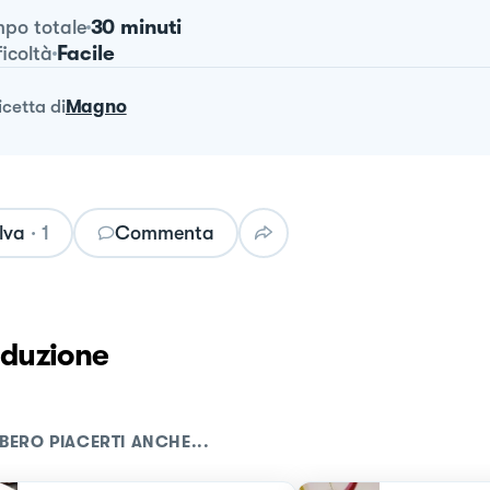
30 minuti
po totale
Facile
ficoltà
ricetta
di
Magno
lva
·
1
Commenta
oduzione
BERO PIACERTI ANCHE...