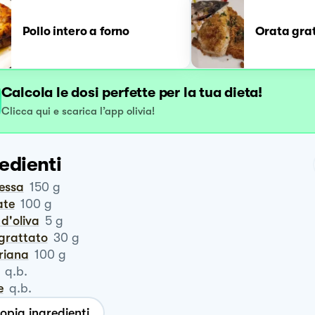
Pollo intero a forno
Orata grat
Calcola le dosi perfette per la tua dieta!
Clicca qui e scarica l’app olivia!
edienti
tessa
150
g
ate
100
g
o d'oliva
5
g
ngrattato
30
g
eriana
100
g
q.b.
e
q.b.
opia ingredienti