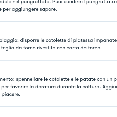
dole nel pangrattato. Puoi condire il pangrattato 
e per aggiungere sapore.
laggio: disporre le cotolette di platessa impanate
 teglia da forno rivestita con carta da forno.
ento: spennellare le cotolette e le patate con un po
a per favorire la doratura durante la cottura. Aggiu
 piacere.