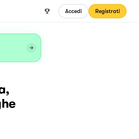
Accedi
Registrati
a,
ghe