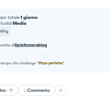
1 giorno
po totale
Media
ficoltà
lthy
ricetta
di
ilpiattoneroblog
rtecipa alla challenge
"
Pizza perfetta
"
lva
·
11
Commenta