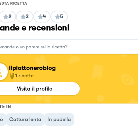
ESTA RICETTA
2
3
4
5
nde e recensioni
ilpiattoneroblog
1
ricette
Visita il profilo
TE IN
no
Cottura lenta
In padella