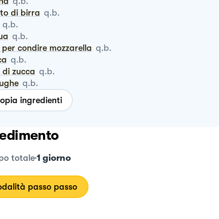
ina
q.b.
vito di birra
q.b.
q.b.
qua
q.b.
e per condire mozzarella
q.b.
ca
q.b.
ri di zucca
q.b.
iughe
q.b.
opia ingredienti
edimento
1 giorno
o totale
dalità passo passo