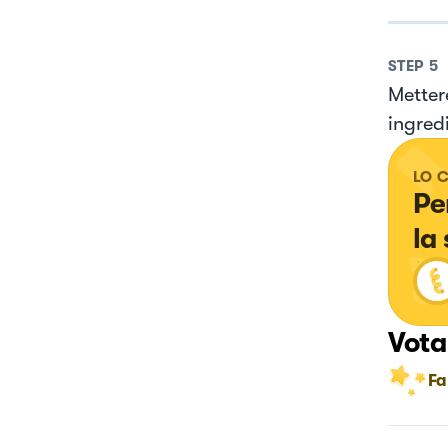
STEP
5
Mettere
ingredi
LO 
Pe
la
Vota
Fa