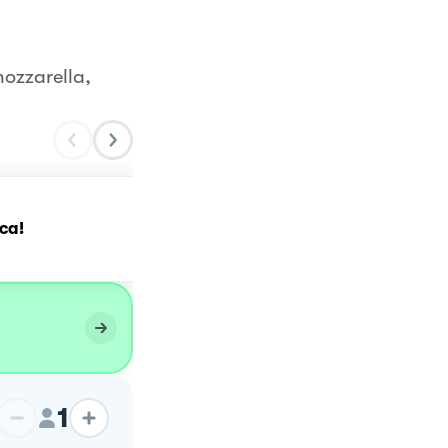
mozzarella,
cca!
Pesto di fiori di zucca
1