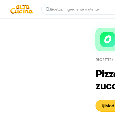
RICETTE
/
Piz
zucc
Moda