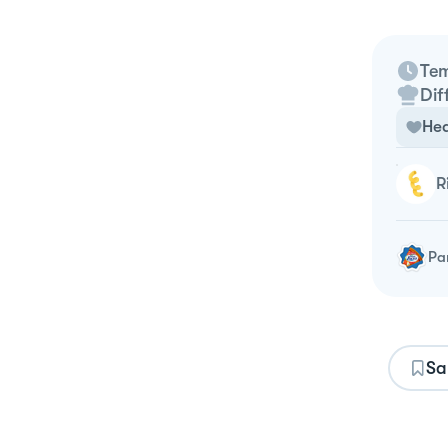
Tem
Dif
Hea
Pa
Sa