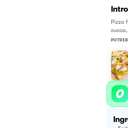
Intr
Pizza 
zucca,
POTREB
Ingr