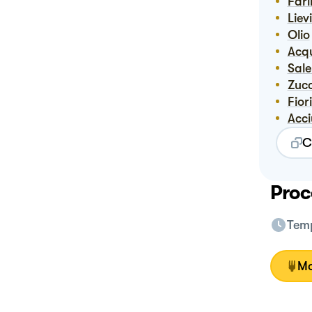
Far
Lie
Olio
Ac
Sal
Zuc
Fio
Acc
C
Proc
Temp
Mo