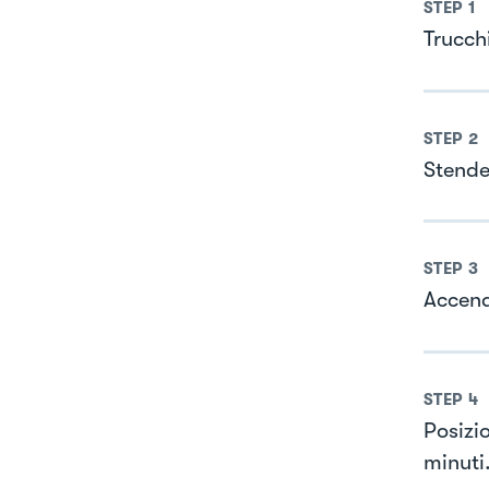
STEP
1
Trucchi
STEP
2
Stende
STEP
3
Accend
STEP
4
Posizi
minuti