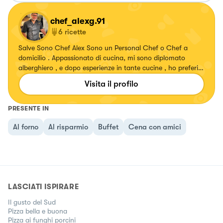
chef_alexg.91
6
ricette
Salve Sono Chef Alex Sono un Personal Chef o Chef a
domicilio . Appassionato di cucina, mi sono diplomato
alberghiero , e dopo esperienze in tante cucine , ho preferito
la strada del private Chef service . Gusto e tradizione a
Visita il profilo
domicilio :)
PRESENTE IN
Al forno
Al risparmio
Buffet
Cena con amici
LASCIATI ISPIRARE
Il gusto del Sud
Pizza bella e buona
Pizza ai funghi porcini