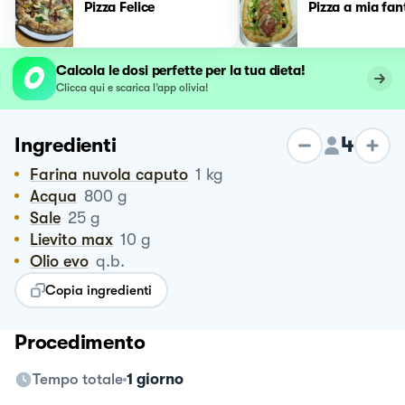
Pizza Felice
Pizza a mia fan
Calcola le dosi perfette per la tua dieta!
Clicca qui e scarica l’app olivia!
4
Ingredienti
Farina nuvola caputo
1
kg
Acqua
800
g
Sale
25
g
Lievito max
10
g
Olio evo
q.b.
Copia ingredienti
Procedimento
Tempo totale
1 giorno