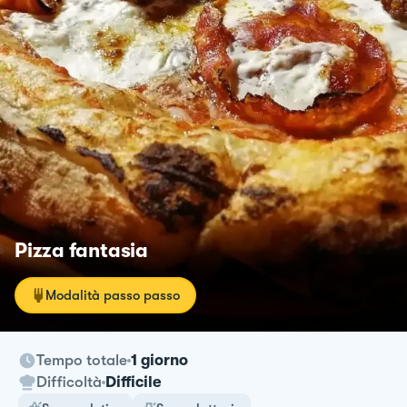
Pizza fantasia
Modalità passo passo
Tempo totale
1 giorno
Difficoltà
Difficile