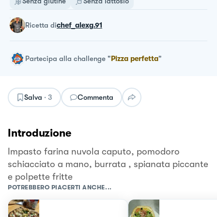
Senza glutine
Senza lattosio
ricetta
di
chef_alexg.91
Partecipa alla challenge
"
Pizza perfetta
"
Salva
·
3
Commenta
Introduzione
Impasto farina nuvola caputo, pomodoro
schiacciato a mano, burrata , spianata piccante
e polpette fritte
POTREBBERO PIACERTI ANCHE...