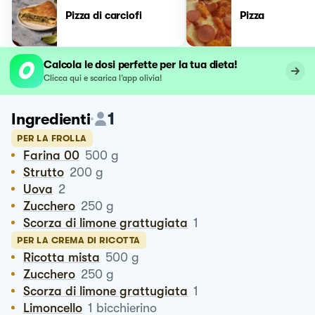
Pizza di carciofi
Pizza
Calcola le dosi perfette per la tua dieta!
Clicca qui e scarica l’app olivia!
1
Ingredienti
PER LA FROLLA
Farina 00
500
g
Strutto
200
g
Uova
2
Zucchero
250
g
Scorza di limone grattugiata
1
PER LA CREMA DI RICOTTA
Ricotta mista
500
g
Zucchero
250
g
Scorza di limone grattugiata
1
Limoncello
1
bicchierino