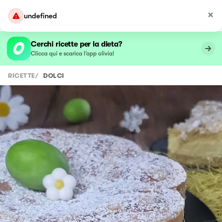
undefined
Cerchi ricette per la dieta?
Clicca qui e scarica l’app olivia!
RICETTE
/
DOLCI