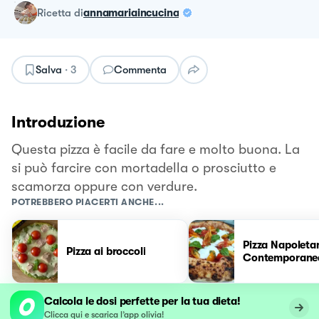
ricetta
di
annamariaincucina
Salva
·
3
Commenta
Introduzione
Questa pizza è facile da fare e molto buona. La
si può farcire con mortadella o prosciutto e
scamorza oppure con verdure.
POTREBBERO PIACERTI ANCHE...
Pizza Napoleta
Pizza ai broccoli
Contemporane
Calcola le dosi perfette per la tua dieta!
Clicca qui e scarica l’app olivia!