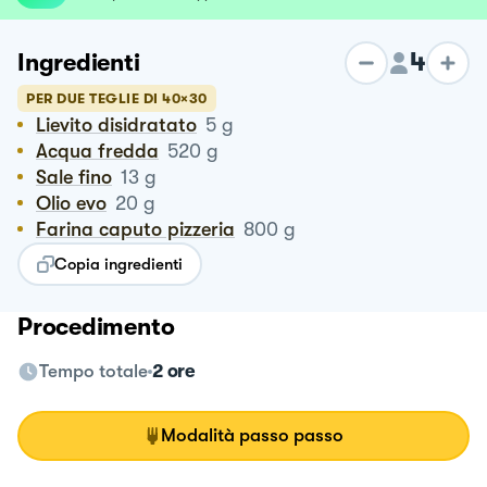
4
Ingredienti
PER DUE TEGLIE DI 40×30
Lievito disidratato
5
g
Acqua fredda
520
g
Sale fino
13
g
Olio evo
20
g
Farina caputo pizzeria
800
g
Copia ingredienti
Procedimento
Tempo totale
2 ore
Modalità passo passo