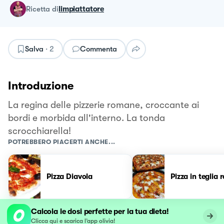
ricetta
di
limpiattatore
Salva
·
2
Commenta
Introduzione
La regina delle pizzerie romane, croccante ai
bordi e morbida all'interno. La tonda
scrocchiarella!
POTREBBERO PIACERTI ANCHE...
Pizza Diavola
Pizza in teglia
Calcola le dosi perfette per la tua dieta!
Clicca qui e scarica l’app olivia!