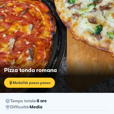
Pizza tonda romana
Modalità passo passo
Tempo totale
8 ore
Difficoltà
Media