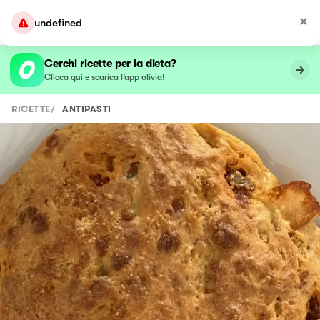
undefined
Cerchi ricette per la dieta?
Clicca qui e scarica l’app olivia!
RICETTE
/
ANTIPASTI