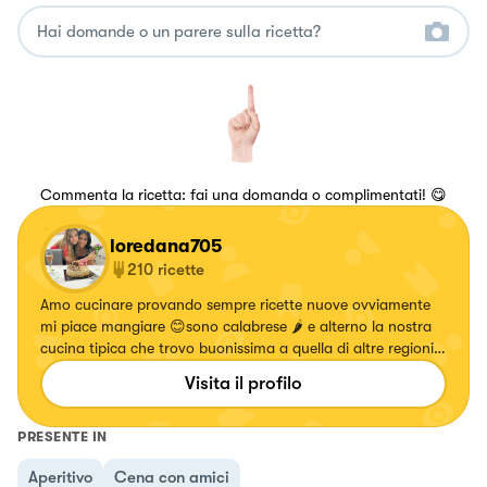
Commenta la ricetta: fai una domanda o complimentati! 😋
loredana705
210
ricette
Amo cucinare provando sempre ricette nuove ovviamente
mi piace mangiare 😊sono calabrese 🌶 e alterno la nostra
cucina tipica che trovo buonissima a quella di altre regioni
❤️amo la lettura e i cani che mi fanno compagnia mentre
Visita il profilo
cucino ma non assaggiano !!!
PRESENTE IN
Aperitivo
Cena con amici