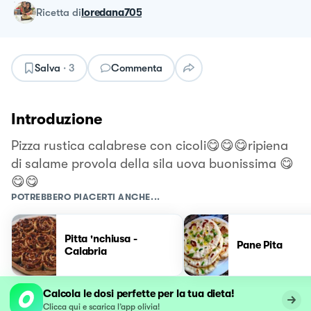
ricetta
di
loredana705
Salva
·
3
Commenta
Introduzione
Pizza rustica calabrese con cicoli😋😋😋ripiena
di salame provola della sila uova buonissima 😋
😋😋
POTREBBERO PIACERTI ANCHE...
Pitta 'nchiusa -
Pane Pita
Calabria
Calcola le dosi perfette per la tua dieta!
Clicca qui e scarica l’app olivia!