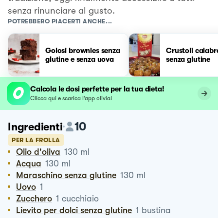
senza rinunciare al gusto.
POTREBBERO PIACERTI ANCHE...
Golosi brownies senza
Crustoli calabr
glutine e senza uova
senza glutine
Calcola le dosi perfette per la tua dieta!
Clicca qui e scarica l’app olivia!
10
Ingredienti
PER LA FROLLA
Olio d'oliva
130
ml
Acqua
130
ml
Maraschino senza glutine
130
ml
Uovo
1
Zucchero
1
cucchiaio
Lievito per dolci senza glutine
1
bustina