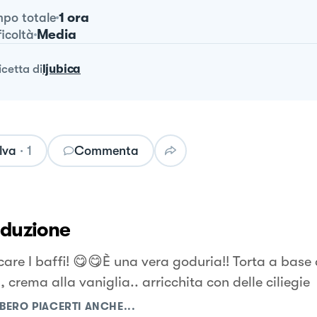
1 ora
po totale
Media
ficoltà
ricetta
di
ljubica
lva
·
1
Commenta
oduzione
care I baffi! 😋😋È una vera goduria!! Torta a base
, crema alla vaniglia.. arricchita con delle ciliegie
BERO PIACERTI ANCHE...