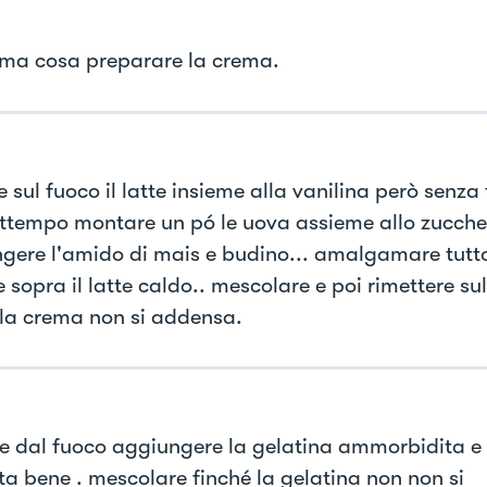
ima cosa preparare la crema.
 sul fuoco il latte insieme alla vanilina però senza f
attempo montare un pó le uova assieme allo zuccher
gere l'amido di mais e budino... amalgamare tutt
 sopra il latte caldo.. mescolare e poi rimettere su
 la crema non si addensa.
re dal fuoco aggiungere la gelatina ammorbidita e
ata bene . mescolare finché la gelatina non non si