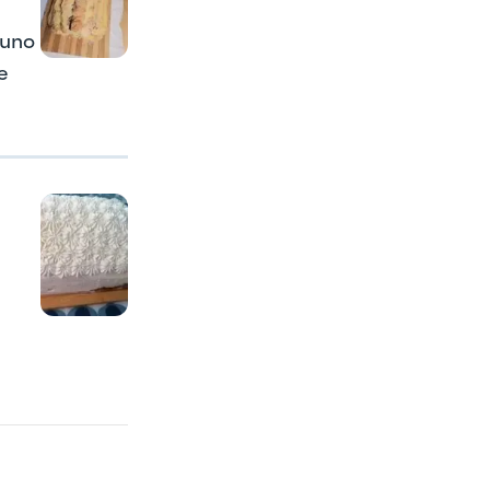
 uno
e