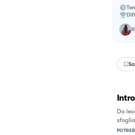
Tem
Dif
Sa
Intr
Da lec
sfoglia
POTREB