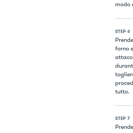
modo d
STEP
6
Prende
forno e
attacc
durant
toglier
proced
tutto.
STEP
7
Prender