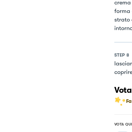
crema 
forma 
strato 
intorno
STEP
8
lasciar
coprir
Vota
Fa
VOTA QU