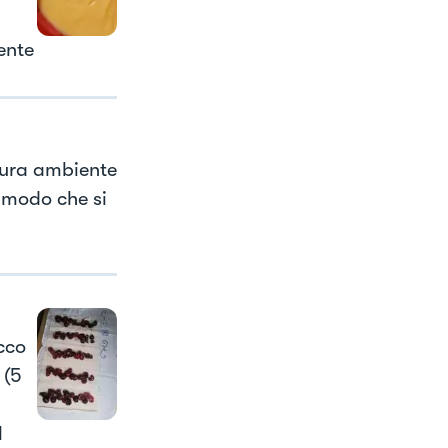
ente
tura ambiente
 modo che si
cco
 (5
l