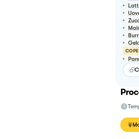
Lat
Uo
Zuc
Ma
Bur
Ge
COPE
Pa
C
Proc
Temp
Mo