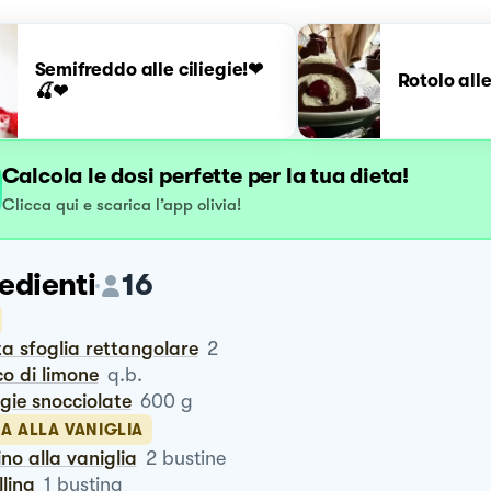
Semifreddo alle ciliegie!❤
Rotolo alle
🍒❤
Calcola le dosi perfette per la tua dieta!
Clicca qui e scarica l’app olivia!
edienti
16
ta sfoglia rettangolare
2
co di limone
q.b.
iegie snocciolate
600
g
A ALLA VANIGLIA
ino alla vaniglia
2
bustine
llina
1
bustina