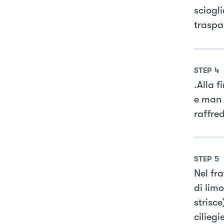
sciogl
traspa
STEP
4
.Alla 
e man 
raffre
STEP
5
Nel fr
di limo
strisce
ciliegi