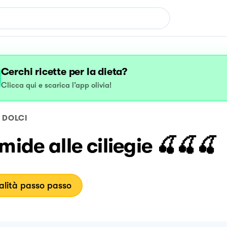
Cerchi ricette per la dieta?
Clicca qui e scarica l’app olivia!
DOLCI
mide alle ciliegie 🍒🍒🍒
lità passo passo