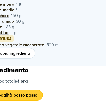
te intero
1
lt
va medie
4
chero
160
g
is amido
30
g
ro
125
g
latina
4
g
RTURA
nna vegetale zuccherata
500
ml
opia ingredienti
edimento
1 ora
o totale
dalità passo passo