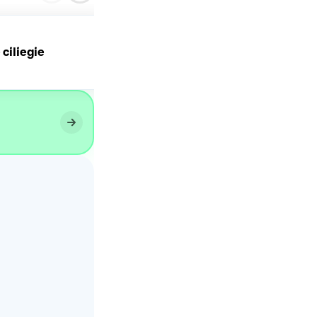
 ciliegie
Cheesecake alle ciliegie 