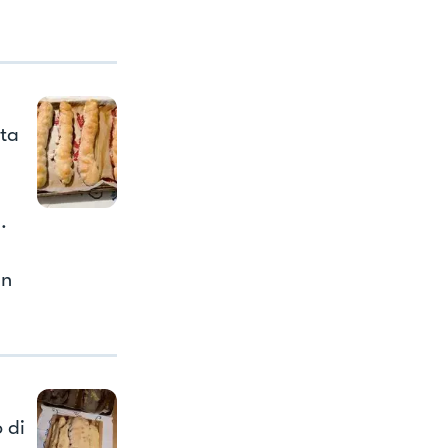
rta
.
in
 di