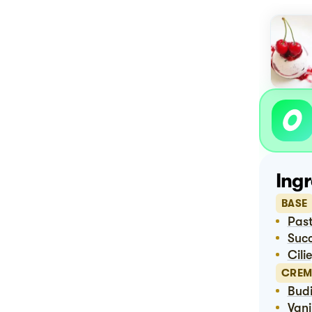
Ingr
BASE
Pas
Suc
Cil
CREM
Bud
Vani