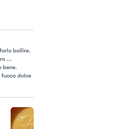
arlo bollire.
o ...
o bene.
l fuoco dolce