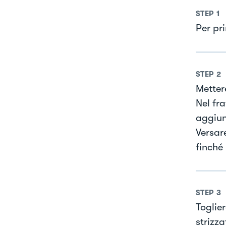
STEP
1
Per pr
STEP
2
Mettere
Nel fr
aggiun
Versare
finché
STEP
3
Toglie
strizz