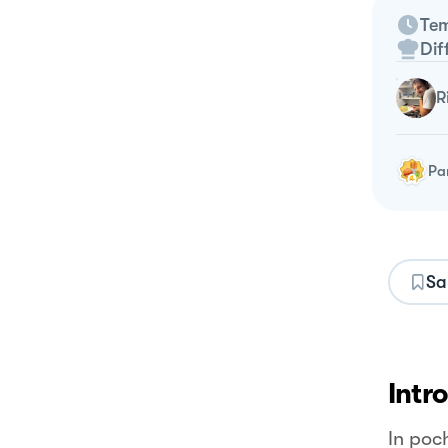
Tem
Dif
Pa
Sa
Intr
In poch