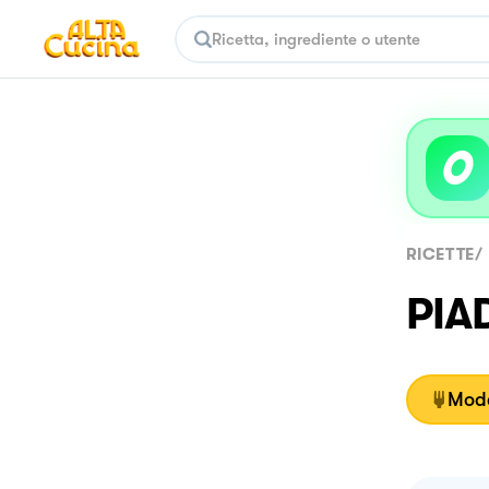
RICETTE
/
PIA
Moda