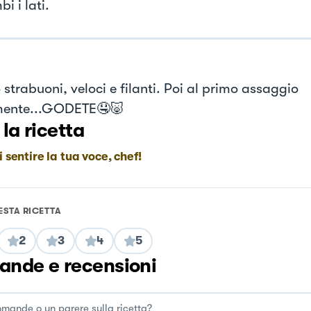
i i lati.
strabuoni, veloci e filanti. Poi al primo assaggio
mente...GODETE🤤🐷
 la ricetta
i sentire la tua voce, chef!
ESTA RICETTA
2
3
4
5
nde e recensioni