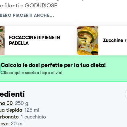
ze filanti e GODURIOSE
BERO PIACERTI ANCHE...
FOCACCINE RIPIENE IN
Zucchine r
PADELLA
Calcola le dosi perfette per la tua dieta!
Clicca qui e scarica l’app olivia!
edienti
ina 00
250
g
ua tiepida
125
ml
carbonato
1
cucchiaio
o evo
20
ml