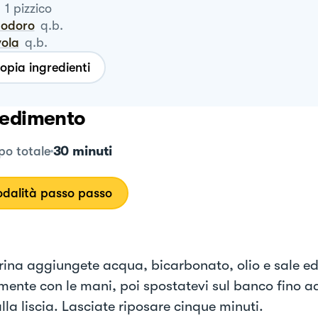
1
pizzico
modoro
q.b.
vola
q.b.
opia ingredienti
edimento
30 minuti
o totale
dalità passo passo
arina aggiungete acqua, bicarbonato, olio e sale e
mente con le mani, poi spostatevi sul banco fino a
la liscia. Lasciate riposare cinque minuti.