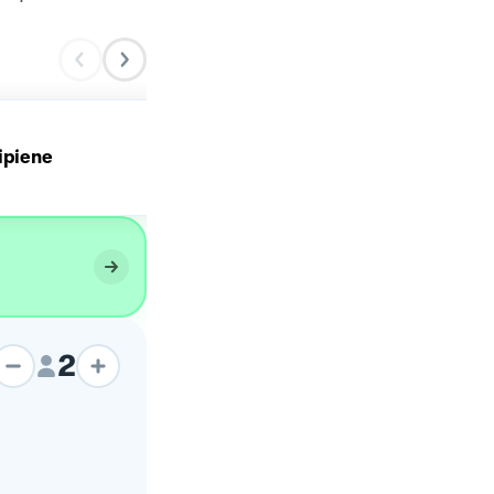
ipiene
Piadina ripiena
2