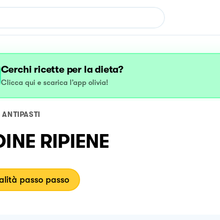
Cerchi ricette per la dieta?
Clicca qui e scarica l’app olivia!
ANTIPASTI
DINE RIPIENE
lità passo passo