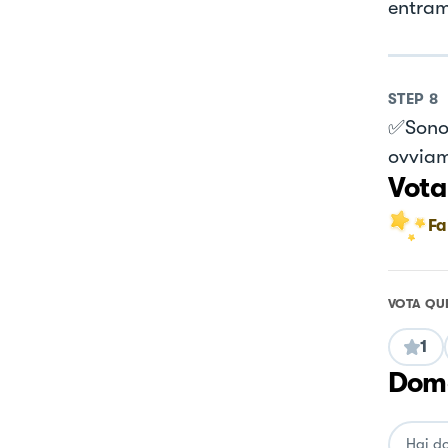
entramb
STEP
8
✅Sono 
ovvia
Vota
Fa
VOTA QU
1
Doma