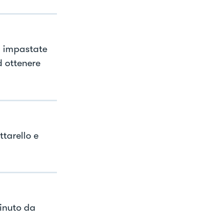
d impastate
d ottenere
tarello e
inuto da