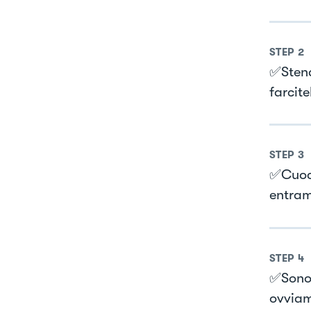
STEP
2
✅Stend
farcite
STEP
3
✅Cuoce
entramb
STEP
4
✅Sono 
ovvia