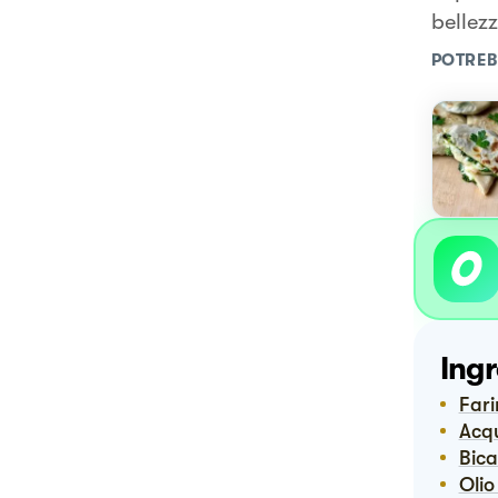
bellez
POTREB
Ingr
Far
Acq
Bi
Oli