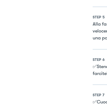
STEP
5
Alla f
veloce
una pal
STEP
6
✅Stend
farcite
STEP
7
✅Cuoce