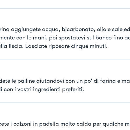
arina aggiungete acqua, bicarbonato, olio e sale e
mente con le mani, poi spostatevi sul banco fino a
la liscia. Lasciate riposare cinque minuti.
ete le palline aiutandovi con un po' di farina e mat
li con i vostri ingredienti preferiti.
te i calzoni in padella molto calda per qualche m