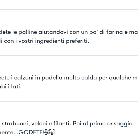
ete le palline aiutandovi con un po' di farina e mat
li con i vostri ingredienti preferiti.
te i calzoni in padella molto calda per qualche m
i i lati.
strabuoni, veloci e filanti. Poi al primo assaggio
mente...GODETE🤤🐷