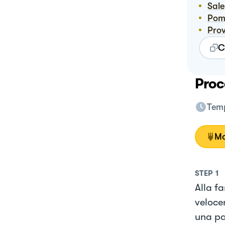
Sale
Po
Pro
C
Proc
Temp
Mo
STEP
1
Alla f
veloce
una pal