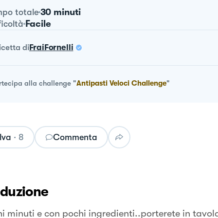
30 minuti
po totale
Facile
ficoltà
ricetta
di
FraiFornelli
rtecipa alla challenge
"
Antipasti Veloci Challenge
"
lva
·
8
Commenta
oduzione
i minuti e con pochi ingredienti..porterete in tavol