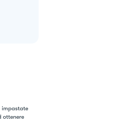
d impastate
d ottenere