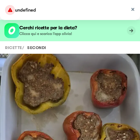
undefined
Cerchi ricette per la dieta?
Clicca qui e scarica l’app olivia!
RICETTE
/
SECONDI