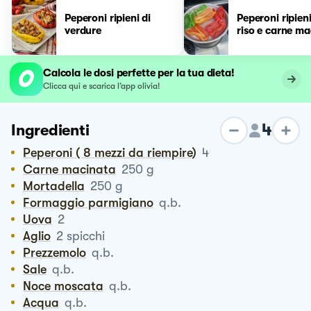
Peperoni ripieni di
Peperoni ripien
verdure
riso e carne m
Calcola le dosi perfette per la tua dieta!
Clicca qui e scarica l’app olivia!
4
Ingredienti
Peperoni ( 8 mezzi da riempire)
4
Carne macinata
250
g
Mortadella
250
g
Formaggio parmigiano
q.b.
Uova
2
Aglio
2
spicchi
Prezzemolo
q.b.
Sale
q.b.
Noce moscata
q.b.
Acqua
q.b.