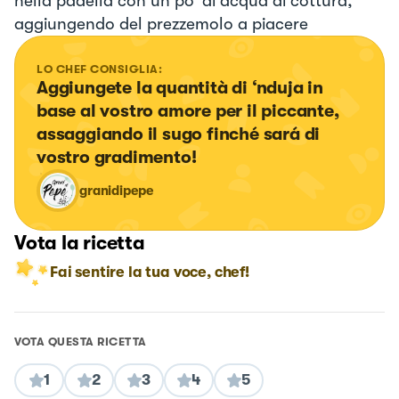
nella padella con un po’ di acqua di cottura,
aggiungendo del prezzemolo a piacere
LO CHEF CONSIGLIA:
Aggiungete la quantità di ‘nduja in 
base al vostro amore per il piccante, 
assaggiando il sugo finché sará di 
vostro gradimento!
granidipepe
Vota la ricetta
Fai sentire la tua voce, chef!
VOTA QUESTA RICETTA
1
2
3
4
5