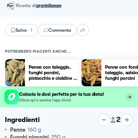
ricetta
di
granidipepe
Salva
·
1
Commenta
POTREBBERO PIACERTI ANCHE...
Penne con taleggio,
Penne con fond
funghi porcini,
taleggio, salsic
pistacchio e cialdine di
funghi porcini
parmigiano
Calcola le dosi perfette per la tua dieta!
Clicca qui e scarica l’app olivia!
2
Ingredienti
Penne
160
g
Funghi pioppini
250
g