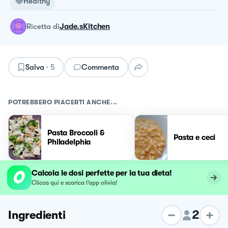
Healthy
ricetta
di
Jade.sKitchen
Salva
·
5
Commenta
POTREBBERO PIACERTI ANCHE...
Pasta Broccoli &
Pasta e ceci
Philadelphia
Calcola le dosi perfette per la tua dieta!
Clicca qui e scarica l’app olivia!
2
Ingredienti