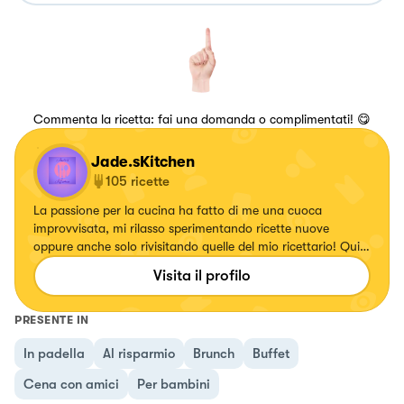
Commenta la ricetta: fai una domanda o complimentati! 😋
Jade.sKitchen
105
ricette
La passione per la cucina ha fatto di me una cuoca
improvvisata, mi rilasso sperimentando ricette nuove
oppure anche solo rivisitando quelle del mio ricettario! Qui
potete trovarne una vasta scelta🤗
Visita il profilo
PRESENTE IN
In padella
Al risparmio
Brunch
Buffet
Cena con amici
Per bambini