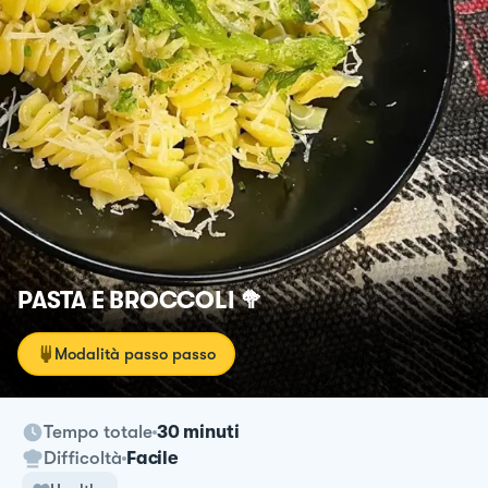
PASTA E BROCCOLI 🥦
Modalità passo passo
Tempo totale
30 minuti
Difficoltà
Facile