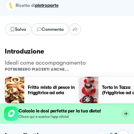
ricetta
di
pietroparte
Salva
Commenta
Introduzione
Ideali come accompagnamento
POTREBBERO PIACERTI ANCHE...
Fritto misto di pesce in
Torta in Tazza
friggitrice ad aria
(Friggitrice ad 
Calcola le dosi perfette per la tua dieta!
Clicca qui e scarica l’app olivia!