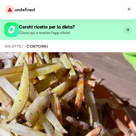
undefined
Cerchi ricette per la dieta?
Clicca qui e scarica l’app olivia!
RICETTE
/
CONTORNI