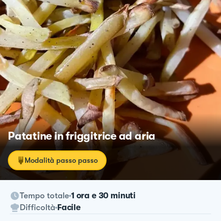
Patatine in friggitrice ad aria
Modalità passo passo
Tempo totale
1 ora e 30 minuti
Difficoltà
Facile