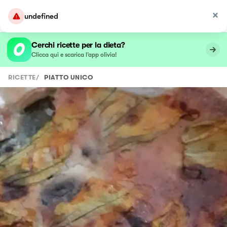
undefined
Cerchi ricette per la dieta?
Clicca qui e scarica l’app olivia!
RICETTE
/
PIATTO UNICO