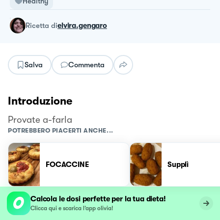
Healthy
ricetta
di
elvira.gengaro
Salva
Commenta
Introduzione
Provate a-farla
POTREBBERO PIACERTI ANCHE...
FOCACCINE
Supplì
Calcola le dosi perfette per la tua dieta!
Clicca qui e scarica l’app olivia!